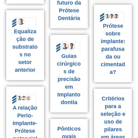
futuro da
Prótese
Dentária
Prótese
Equaliza
sobre
ção de
implante:
substrato
parafusa
s no
Guias
da ou
setor
cirúrgico
cimentad
anterior
s de
a?
precisão
em
Implanto
Critérios
dontia
para a
A relação
seleção e
Perio-
uso de
Implante-
Pônticos
pilares
Prótese
ovais
em áreas