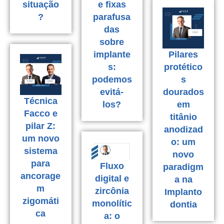
situação
e fixas
?
parafusa
das
sobre
implante
Pilares
s:
protético
podemos
s
evitá-
dourados
Técnica
los?
em
Facco e
titânio
pilar Z:
anodizad
um novo
o: um
sistema
novo
para
Fluxo
paradigm
ancorage
digital e
a na
m
zircônia
Implanto
zigomáti
monolític
dontia
ca
a: o