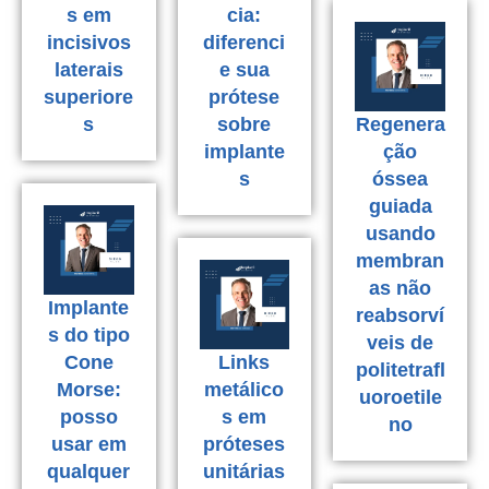
s em
cia:
incisivos
diferenci
laterais
e sua
superiore
prótese
s
sobre
Regenera
implante
ção
s
óssea
guiada
usando
membran
as não
Implante
reabsorví
s do tipo
veis de
Cone
Links
politetrafl
Morse:
metálico
uoroetile
posso
s em
no
usar em
próteses
qualquer
unitárias