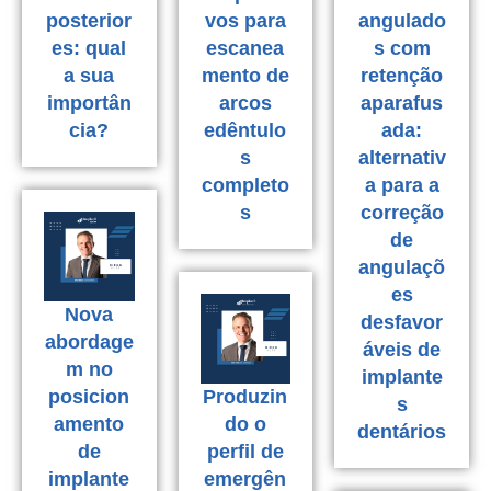
posterior
vos para
angulado
es: qual
escanea
s com
a sua
mento de
retenção
importân
arcos
aparafus
cia?
edêntulo
ada:
s
alternativ
completo
a para a
s
correção
de
angulaçõ
es
Nova
desfavor
abordage
áveis de
m no
implante
posicion
Produzin
s
amento
do o
dentários
de
perfil de
implante
emergên