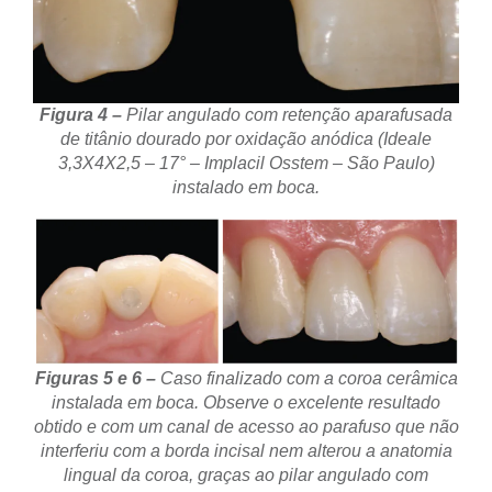
Figura 4 –
Pilar angulado com retenção aparafusada
de titânio
dourado por oxidação anódica (Ideale
3,3X4X2,5 – 17° – Implacil Osstem – São Paulo)
instalado em boca.
Figuras 5 e 6 –
Caso finalizado com a coroa cerâmica
instalada em boca. Observe o excelente resultado
obtido e com um canal de acesso ao parafuso que não
interferiu com a borda incisal nem alterou a anatomia
lingual da coroa, graças ao pilar angulado com