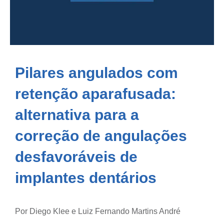
Pilares angulados com
retenção aparafusada:
alternativa para a
correção de angulações
desfavoráveis de
implantes dentários
Por Diego Klee e Luiz Fernando Martins André