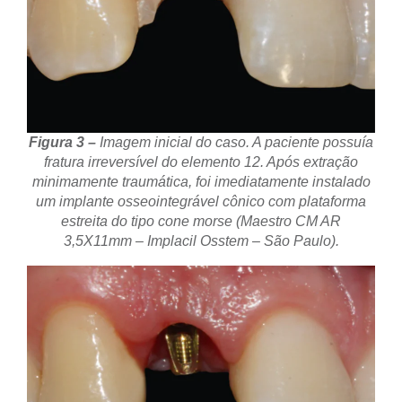
Figura 3 –
Imagem inicial do caso. A paciente possuía
fratura irreversível do elemento 12. Após extração
minimamente traumática, foi imediatamente instalado
um implante osseointegrável cônico com plataforma
estreita do tipo cone morse (Maestro CM AR
3,5X11mm – Implacil Osstem – São Paulo).