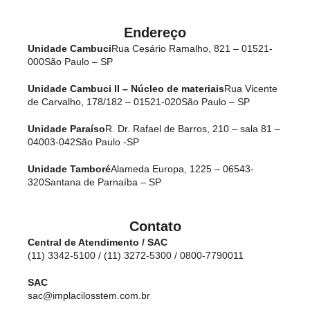
Endereço
Unidade Cambuci
Rua Cesário Ramalho, 821 – 01521-
000
São Paulo – SP
Unidade Cambuci II – Núcleo de materiais
Rua Vicente
de Carvalho, 178/182 – 01521-020
São Paulo – SP
Unidade Paraíso
R. Dr. Rafael de Barros, 210 – sala 81 –
04003-042
São Paulo -SP
Unidade Tamboré
Alameda Europa, 1225 – 06543-
320
Santana de Parnaíba – SP
Contato
Central de Atendimento / SAC
(11) 3342-5100 / (11) 3272-5300 / 0800-7790011
SAC
sac@implacilosstem.com.br