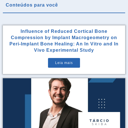
Conteúdos para você
Influence of Reduced Cortical Bone
Compression by Implant Macrogeometry on
Peri-Implant Bone Healing: An In Vitro and In
Vivo Experimental Study
Leia mais