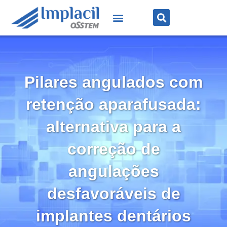
Pilares angulados com
retenção aparafusada:
alternativa para a
correção de
angulações
desfavoráveis de
implantes dentários