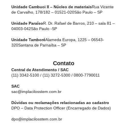
Unidade Cambuci II – Núcleo de materiais
Rua Vicente
de Carvalho, 178/182 – 01521-020
São Paulo – SP
Unidade Paraíso
R. Dr. Rafael de Barros, 210 – sala 81 –
04003-042
São Paulo -SP
Unidade Tamboré
Alameda Europa, 1225 – 06543-
320
Santana de Parnaíba – SP
Contato
Central de Atendimento / SAC
(11) 3342-5100 / (11) 3272-5300 / 0800-7790011
SAC
sac@implacilosstem.com.br
Dúvidas ou reclamações relacionadas ao cadastro
DPO – Data Protection Officer (Encarregado de Dados)
dpo@implacilosstem.com.br