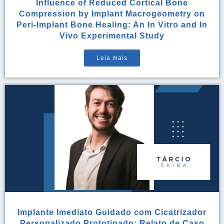
Influence of Reduced Cortical Bone
Compression by Implant Macrogeometry on
Peri-Implant Bone Healing: An In Vitro and In
Vivo Experimental Study
Leia mais
Implante Imediato Guidado com Cicatrizador
Personalizado Prototipado: Relato de Caso