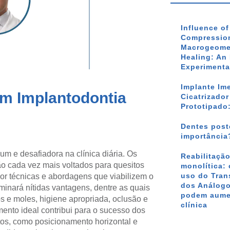
Influence o
Compression
Macrogeomet
Healing: An 
Experimenta
Implante Im
em Implantodontia
Cicatrizado
Prototipado
Dentes poste
importância
m e desafiadora na clínica diária. Os
Reabilitação
tão cada vez mais voltados para quesitos
monolítica: 
uso do Tran
or técnicas e abordagens que viabilizem o
dos Análogo
minará nítidas vantagens, dentre as quais
podem aumen
os e moles, higiene apropriada, oclusão e
clínica
ento ideal contribui para o sucesso dos
tos, como posicionamento horizontal e