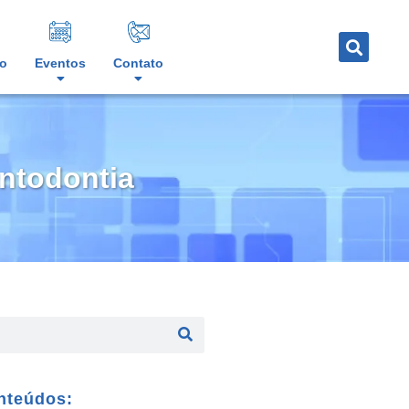
o
Eventos
Contato
antodontia
nteúdos: