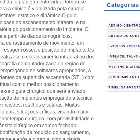
endida, o planejamento virtual tornou-se
Categorias
a a clínica é viabilizada pela cirurgia
tintos: estático e dinâmico.
O guia
om base no escaneamento intraoral e na
ARTIGO CIENTÍFI
atória do posicionamento do implante. O
 a partir de dados tomográficos,
ARTIGO DO CON
ogia de rastreamento de movimento, em
EVENTOS PRESEN
de fresagem óssea e posição do implante.
Os
ealiza-se o escaneamento intraoral ou dos
IMPLACIL TALKS
mografia computadorizada da região de
MEETING DIGITA
 empregando-se softwares apropriados, a
dentes da superfície escaneada (STL) com
PERIO IMPLANT 
irtual com o melhor posicionamento
TIMELINE EVENT
a-se o guia cirúrgico que será enviado
cação de implantes empregando a técnica
 incisões, retalhos e suturas. Muitas
o para situações críticas, visando maior
nor tempo cirúrgico, com previsibilidade e
rânsito cirúrgico em campo fechado
a bonificação da redução do sangramento,
rante e após a cirurgia, com a rápida