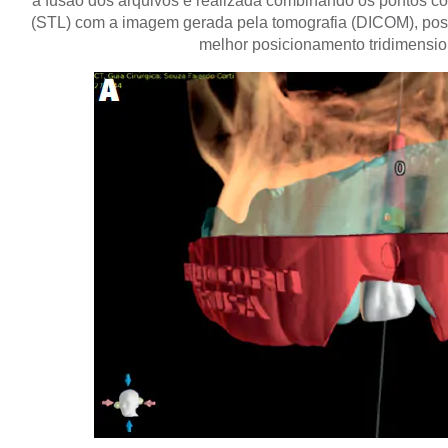
a fusão dos arquivos é realizada combinando os pontos c
(STL) com a imagem gerada pela tomografia (DICOM), possi
melhor posicionamento tridimensio