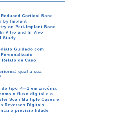
f Reduced Cortical Bone
 by Implant
ry on Peri-Implant Bone
In Vitro and In Vivo
l Study
ediato Guidado com
r Personalizado
: Relato de Caso
riores: qual a sua
?
 do tipo PF-1 em zircônia
como o fluxo digital e o
sfer Scan Multiple Cases e
s Reversos Digitais
tar a previsibilidade