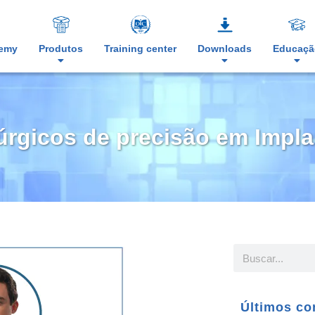
demy
Produtos
Training center
Downloads
Educaçã
úrgicos de precisão em Impl
Últimos co