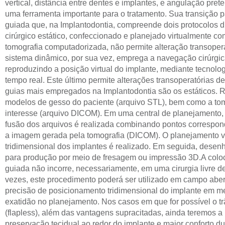
vertical, distância entre dentes e implantes, e angulação pret
uma ferramenta importante para o tratamento. Sua transição par
guiada que, na Implantodontia, compreende dois protocolos dis
cirúrgico estático, confeccionado e planejado virtualmente c
tomografia computadorizada, não permite alteração transoper
sistema dinâmico, por sua vez, emprega a navegação cirúrgica
reproduzindo a posição virtual do implante, mediante tecnol
tempo real. Este último permite alterações transoperatórias 
guias mais empregados na Implantodontia são os estáticos. R
modelos de gesso do paciente (arquivo STL), bem como a to
interesse (arquivo DICOM). Em uma central de planejamento,
fusão dos arquivos é realizada combinando pontos correspon
a imagem gerada pela tomografia (DICOM). O planejamento v
tridimensional dos implantes é realizado. Em seguida, desenh
para produção por meio de fresagem ou impressão 3D.
A colo
guiada não incorre, necessariamente, em uma cirurgia livre de
vezes, este procedimento poderá ser utilizado em campo abert
precisão de posicionamento tridimensional do implante em me
exatidão no planejamento. Nos casos em que for possível o t
(flapless), além das vantagens supracitadas, ainda teremos 
preservação tecidual ao redor do implante e maior conforto du