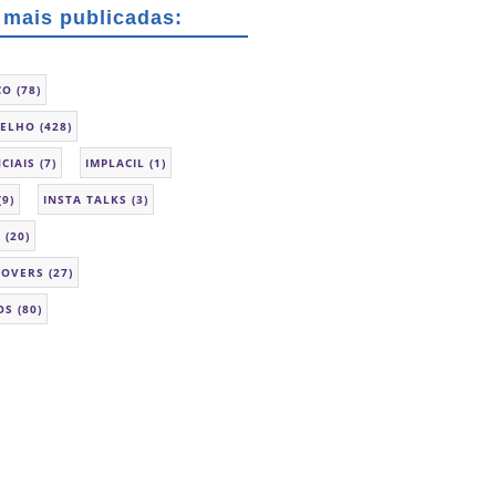
 mais publicadas:
CO
(78)
SELHO
(428)
CIAIS
(7)
IMPLACIL
(1)
(9)
INSTA TALKS
(3)
L
(20)
LOVERS
(27)
OS
(80)