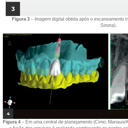
Figura 3
– Imagem digital obtida após o escaneamento i
Sirona).
Figura 4
– Em uma central de planejamento (Cimo, Manaus/A