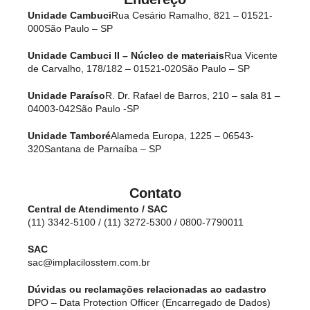
Unidade Cambuci
Rua Cesário Ramalho, 821 – 01521-
000
São Paulo – SP
Unidade Cambuci II – Núcleo de materiais
Rua Vicente
de Carvalho, 178/182 – 01521-020
São Paulo – SP
Unidade Paraíso
R. Dr. Rafael de Barros, 210 – sala 81 –
04003-042
São Paulo -SP
Unidade Tamboré
Alameda Europa, 1225 – 06543-
320
Santana de Parnaíba – SP
Contato
Central de Atendimento / SAC
(11) 3342-5100 / (11) 3272-5300 / 0800-7790011
SAC
sac@implacilosstem.com.br
Dúvidas ou reclamações relacionadas ao cadastro
DPO – Data Protection Officer (Encarregado de Dados)