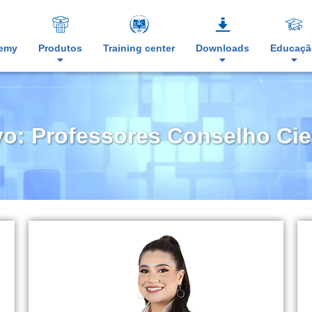
demy
Produtos
Training center
Downloads
Educaçã
o: Professores Conselho Cie