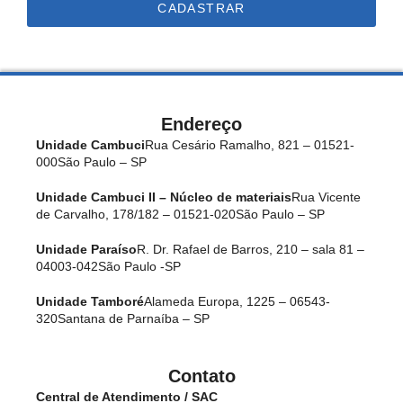
CADASTRAR
Endereço
Unidade Cambuci
Rua Cesário Ramalho, 821 – 01521-
000
São Paulo – SP
Unidade Cambuci II – Núcleo de materiais
Rua Vicente
de Carvalho, 178/182 – 01521-020
São Paulo – SP
Unidade Paraíso
R. Dr. Rafael de Barros, 210 – sala 81 –
04003-042
São Paulo -SP
Unidade Tamboré
Alameda Europa, 1225 – 06543-
320
Santana de Parnaíba – SP
Contato
Central de Atendimento / SAC