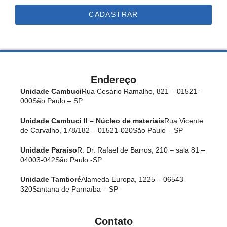
CADASTRAR
Endereço
Unidade Cambuci
Rua Cesário Ramalho, 821 – 01521-
000
São Paulo – SP
Unidade Cambuci II – Núcleo de materiais
Rua Vicente
de Carvalho, 178/182 – 01521-020
São Paulo – SP
Unidade Paraíso
R. Dr. Rafael de Barros, 210 – sala 81 –
04003-042
São Paulo -SP
Unidade Tamboré
Alameda Europa, 1225 – 06543-
320
Santana de Parnaíba – SP
Contato