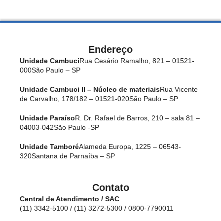
Endereço
Unidade Cambuci
Rua Cesário Ramalho, 821 – 01521-
000
São Paulo – SP
Unidade Cambuci II – Núcleo de materiais
Rua Vicente
de Carvalho, 178/182 – 01521-020
São Paulo – SP
Unidade Paraíso
R. Dr. Rafael de Barros, 210 – sala 81 –
04003-042
São Paulo -SP
Unidade Tamboré
Alameda Europa, 1225 – 06543-
320
Santana de Parnaíba – SP
Contato
Central de Atendimento / SAC
(11) 3342-5100 / (11) 3272-5300 / 0800-7790011