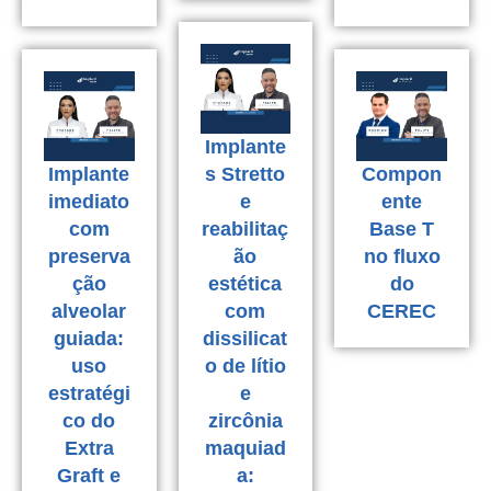
Implante
Implante
s Stretto
Compon
imediato
e
ente
com
reabilitaç
Base T
preserva
ão
no fluxo
ção
estética
do
alveolar
com
CEREC
guiada:
dissilicat
uso
o de lítio
estratégi
e
co do
zircônia
Extra
maquiad
Graft e
a: