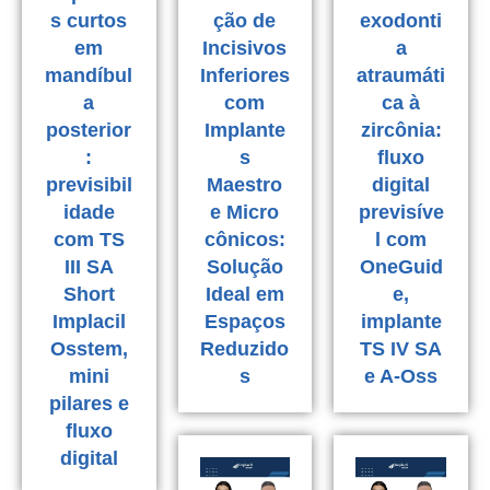
s curtos
ção de
exodonti
em
Incisivos
a
mandíbul
Inferiores
atraumáti
a
com
ca à
posterior
Implante
zircônia:
:
s
fluxo
previsibil
Maestro
digital
idade
e Micro
previsíve
com TS
cônicos:
l com
III SA
Solução
OneGuid
Short
Ideal em
e,
Implacil
Espaços
implante
Osstem,
Reduzido
TS IV SA
mini
s
e A-Oss
pilares e
fluxo
digital