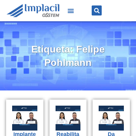
Etiqueta: Felipe
Pohlmann
Implante
Reabilita
Da