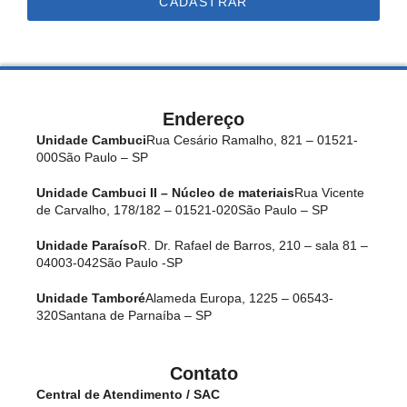
CADASTRAR
Endereço
Unidade Cambuci
Rua Cesário Ramalho, 821 – 01521-
000
São Paulo – SP
Unidade Cambuci II – Núcleo de materiais
Rua Vicente
de Carvalho, 178/182 – 01521-020
São Paulo – SP
Unidade Paraíso
R. Dr. Rafael de Barros, 210 – sala 81 –
04003-042
São Paulo -SP
Unidade Tamboré
Alameda Europa, 1225 – 06543-
320
Santana de Parnaíba – SP
Contato
Central de Atendimento / SAC