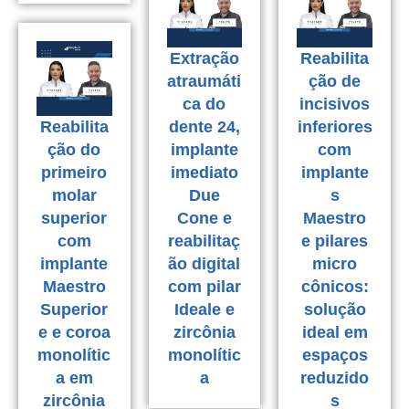
Extração
Reabilita
atraumáti
ção de
ca do
incisivos
Reabilita
dente 24,
inferiores
ção do
implante
com
primeiro
imediato
implante
molar
Due
s
superior
Cone e
Maestro
com
reabilitaç
e pilares
implante
ão digital
micro
Maestro
com pilar
cônicos:
Superior
Ideale e
solução
e e coroa
zircônia
ideal em
monolític
monolític
espaços
a em
a
reduzido
zircônia
s