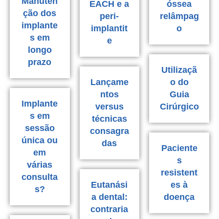
Manuten
EACH e a
óssea
ção dos
peri-
relâmpag
implante
implantit
o
s em
e
longo
prazo
Utilizaçã
Lançame
o do
ntos
Guia
Implante
versus
Cirúrgico
s em
técnicas
sessão
consagra
única ou
das
Paciente
em
s
várias
resistent
consulta
Eutanási
es à
s?
a dental:
doença
contraria