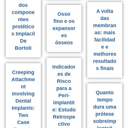
dos
A volta
compone
Osso
das
ntes
fino e os
membran
protético
expansor
as: mais
s Implacil
es
facilidad
De
ósseos
e e
Bortoli
melhores
resultado
Indicador
s finais
Creeping
es de
Attachme
Risco
nt
para a
Quanto
Involving
Peri-
tempo
Dental
implantit
dura uma
Implants:
e: Estudo
prótese
Two
Retrospe
sobreimp
Case
ctivo