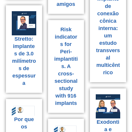
amigos
de
conexão
cônica
interna:
Risk
um
indicator
Stretto:
estudo
s for
implante
transvers
Peri-
s de 3.0
al
implantiti
milímetro
multicênt
s. A
s de
rico
cross-
espessur
sectional
a
study
with 916
implants
Por que
Exodonti
os
a e