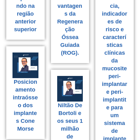
ndo na
vantagen
cia,
região
s da
indicador
anterior
Regenera
es de
superior
ção
risco e
Óssea
caracterí
Guiada
sticas
(ROG).
clínicas
da
mucosite
peri-
Posicion
implantar
amento
e peri-
intraósse
implantit
o dos
Niltão De
e para
implante
Bortoli e
um
s Cone
os seus 1
sistema
Morse
milhão
de
de
implante