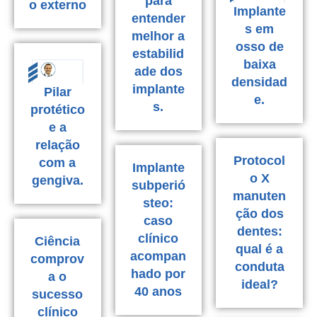
para
o externo
Implante
entender
s em
melhor a
osso de
estabilid
baixa
ade dos
densidad
implante
Pilar
e.
s.
protético
e a
relação
Protocol
com a
Implante
o X
gengiva.
subperió
manuten
steo:
ção dos
caso
dentes:
clínico
Ciência
qual é a
acompan
comprov
conduta
hado por
a o
ideal?
40 anos
sucesso
clínico