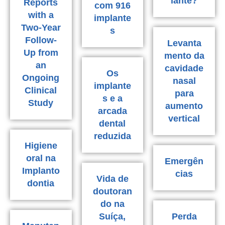
lante?
Reports
com 916
with a
implante
Two-Year
s
Follow-
Levanta
Up from
mento da
an
cavidade
Os
Ongoing
nasal
implante
Clinical
para
s e a
Study
aumento
arcada
vertical
dental
reduzida
Higiene
oral na
Emergên
Implanto
cias
Vida de
dontia
doutoran
do na
Suíça,
Perda