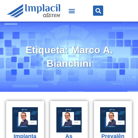
Etiqueta: Marco A.
Bianchini
Implanta
As
Prevalên