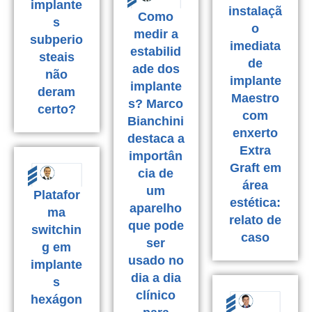
implante
instalaçã
Como
s
o
medir a
subperio
imediata
estabilid
steais
de
ade dos
não
implante
implante
deram
Maestro
s? Marco
certo?
com
Bianchini
enxerto
destaca a
Extra
importân
Graft em
cia de
área
um
Platafor
estética:
aparelho
ma
relato de
que pode
switchin
caso
ser
g em
usado no
implante
dia a dia
s
clínico
hexágon