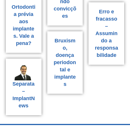
ndo
Ortodonti
convicçõ
Erro e
a prévia
es
fracasso
aos
–
implante
Assumin
s. Vale a
Bruxism
do a
pena?
o,
responsa
doença
bilidade
periodon
tal e
implante
Separata
s
–
ImplantN
ews