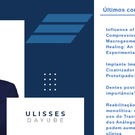
Últimos co
Influence o
Compression
Macrogeomet
Healing: An 
Experimenta
Implante Im
Cicatrizado
Prototipado
Dentes poste
importância
Reabilitação
monolítica: 
uso do Tran
dos Análogo
podem aumen
clínica