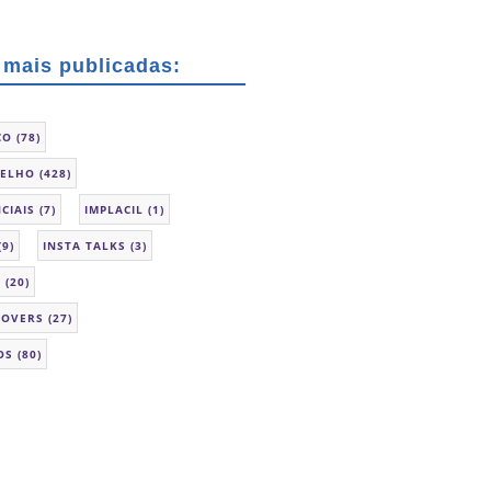
 mais publicadas:
CO
(78)
SELHO
(428)
CIAIS
(7)
IMPLACIL
(1)
(9)
INSTA TALKS
(3)
L
(20)
LOVERS
(27)
OS
(80)