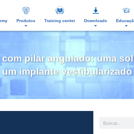
demy
Produtos
Training center
Downloads
Educaçã
a com pilar angulado: uma sol
um implante vestibularizado