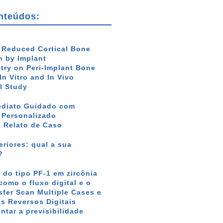
nteúdos:
f Reduced Cortical Bone
 by Implant
ry on Peri-Implant Bone
In Vitro and In Vivo
l Study
ediato Guidado com
r Personalizado
: Relato de Caso
riores: qual a sua
?
 do tipo PF-1 em zircônia
como o fluxo digital e o
sfer Scan Multiple Cases e
s Reversos Digitais
tar a previsibilidade