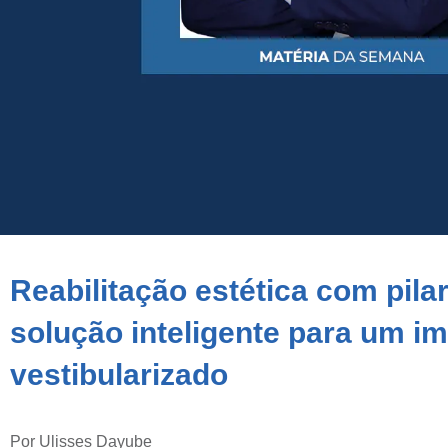
Reabilitação estética com pil
solução inteligente para um i
vestibularizado
Por Ulisses Dayube