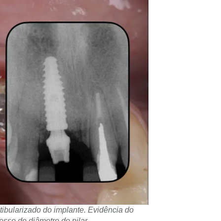
ibularizado do implante. Evidência do
sso de diâmetro do pilar.