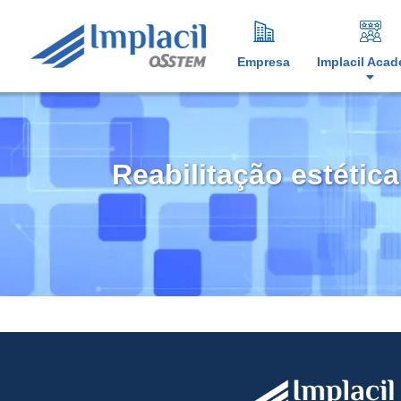
Empresa
Implacil Aca
Reabilitação estétic