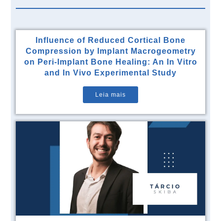
Influence of Reduced Cortical Bone
Compression by Implant Macrogeometry
on Peri-Implant Bone Healing: An In Vitro
and In Vivo Experimental Study
Leia mais