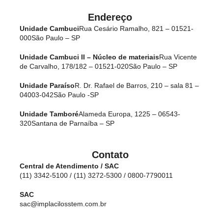
Endereço
Unidade Cambuci
Rua Cesário Ramalho, 821 – 01521-
000
São Paulo – SP
Unidade Cambuci II – Núcleo de materiais
Rua Vicente
de Carvalho, 178/182 – 01521-020
São Paulo – SP
Unidade Paraíso
R. Dr. Rafael de Barros, 210 – sala 81 –
04003-042
São Paulo -SP
Unidade Tamboré
Alameda Europa, 1225 – 06543-
320
Santana de Parnaíba – SP
Contato
Central de Atendimento / SAC
(11) 3342-5100 / (11) 3272-5300 / 0800-7790011
SAC
sac@implacilosstem.com.br