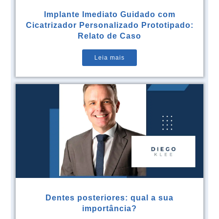
Implante Imediato Guidado com
Cicatrizador Personalizado Prototipado:
Relato de Caso
Leia mais
Dentes posteriores: qual a sua
importância?