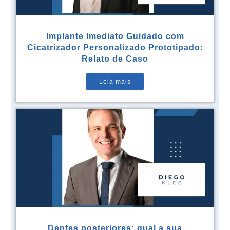
Implante Imediato Guidado com
Cicatrizador Personalizado Prototipado:
Relato de Caso
Leia mais
Dentes posteriores: qual a sua