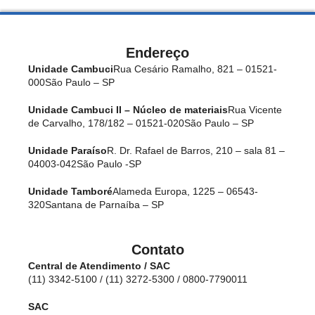
Endereço
Unidade Cambuci
Rua Cesário Ramalho, 821 – 01521-
000
São Paulo – SP
Unidade Cambuci II – Núcleo de materiais
Rua Vicente
de Carvalho, 178/182 – 01521-020
São Paulo – SP
Unidade Paraíso
R. Dr. Rafael de Barros, 210 – sala 81 –
04003-042
São Paulo -SP
Unidade Tamboré
Alameda Europa, 1225 – 06543-
320
Santana de Parnaíba – SP
Contato
Central de Atendimento / SAC
(11) 3342-5100 / (11) 3272-5300 / 0800-7790011
SAC