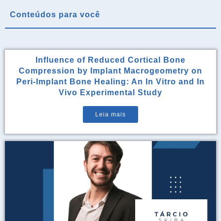
Conteúdos para você
Influence of Reduced Cortical Bone
Compression by Implant Macrogeometry on
Peri-Implant Bone Healing: An In Vitro and In
Vivo Experimental Study
Leia mais