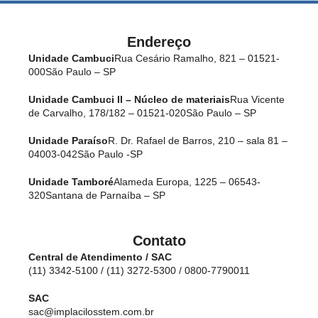
Endereço
Unidade Cambuci
Rua Cesário Ramalho, 821 – 01521-
000
São Paulo – SP
Unidade Cambuci II – Núcleo de materiais
Rua Vicente
de Carvalho, 178/182 – 01521-020
São Paulo – SP
Unidade Paraíso
R. Dr. Rafael de Barros, 210 – sala 81 –
04003-042
São Paulo -SP
Unidade Tamboré
Alameda Europa, 1225 – 06543-
320
Santana de Parnaíba – SP
Contato
Central de Atendimento / SAC
(11) 3342-5100 / (11) 3272-5300 / 0800-7790011
SAC
sac@implacilosstem.com.br