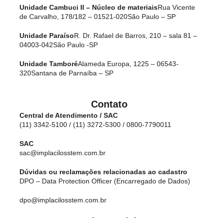
Unidade Cambuci II – Núcleo de materiais
Rua Vicente
de Carvalho, 178/182 – 01521-020
São Paulo – SP
Unidade Paraíso
R. Dr. Rafael de Barros, 210 – sala 81 –
04003-042
São Paulo -SP
Unidade Tamboré
Alameda Europa, 1225 – 06543-
320
Santana de Parnaíba – SP
Contato
Central de Atendimento / SAC
(11) 3342-5100 / (11) 3272-5300 / 0800-7790011
SAC
sac@implacilosstem.com.br
Dúvidas ou reclamações relacionadas ao cadastro
DPO – Data Protection Officer (Encarregado de Dados)
dpo@implacilosstem.com.br