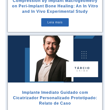
Compression by Implant Macrogeometry
on Peri-Implant Bone Healing: An In Vitro
and In Vivo Experimental Study
Leia mais
Implante Imediato Guidado com
Cicatrizador Personalizado Prototipado:
Relato de Caso