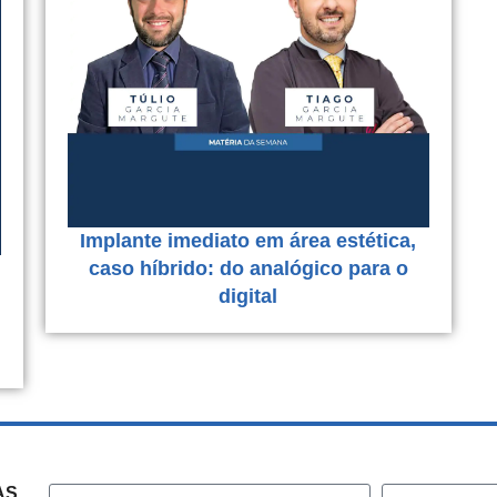
Implante imediato em área estética,
caso híbrido: do analógico para o
digital
AS