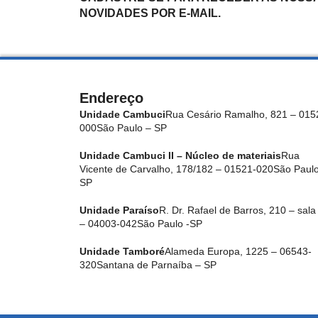
NOVIDADES POR E-MAIL.
Endereço
Unidade Cambuci
Rua Cesário Ramalho, 821 – 015
000
São Paulo – SP
Unidade Cambuci II – Núcleo de materiais
Rua
Vicente de Carvalho, 178/182 – 01521-020
São Paulo
SP
Unidade Paraíso
R. Dr. Rafael de Barros, 210 – sala
– 04003-042
São Paulo -SP
Unidade Tamboré
Alameda Europa, 1225 – 06543-
320
Santana de Parnaíba – SP