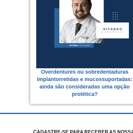
Overdentures ou sobredentaduras
implantorretidas e mucossuportadas:
ainda são consideradas uma opção
protética?
CADASTRE-SE PARA RECEBER AS NOSS