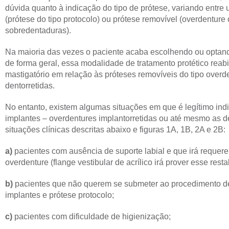
dúvida quanto à indicação do tipo de prótese, variando entre
(prótese do tipo protocolo) ou prótese removível (overdentu
sobredentaduras).
Na maioria das vezes o paciente acaba escolhendo ou optando
de forma geral, essa modalidade de tratamento protético reabil
mastigatório em relação às próteses removíveis do tipo overde
dentorretidas.
No entanto, existem algumas situações em que é legítimo indi
implantes – overdentures implantorretidas ou até mesmo as d
situações clínicas descritas abaixo e figuras 1A, 1B, 2A e 2B:
a)
pacientes com ausência de suporte labial e que irá requere
overdenture (flange vestibular de acrílico irá prover esse res
b)
pacientes que não querem se submeter ao procedimento de 
implantes e prótese protocolo;
c)
pacientes com dificuldade de higienização;