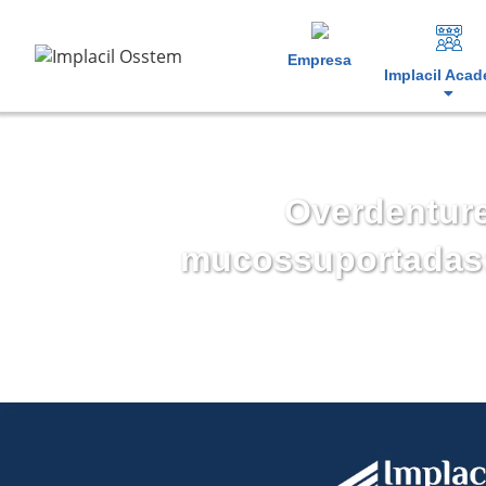
Empresa
Implacil Aca
Overdenture
mucossuportadas: