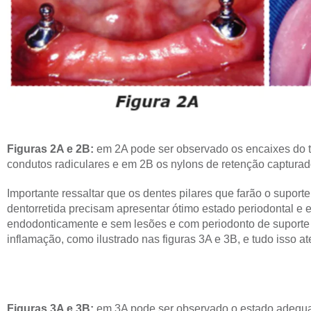
Figuras 2A e 2B:
em 2A pode ser observado os encaixes do t
condutos radiculares e em 2B os nylons de retenção capturad
Importante ressaltar que os dentes pilares que farão o suport
dentorretida precisam apresentar ótimo estado periodontal e e
endodonticamente e sem lesões e com periodonto de suporte 
inflamação, como ilustrado nas figuras 3A e 3B, e tudo isso at
Figuras 3A e 3B:
em 3A pode ser observado o estado adequa