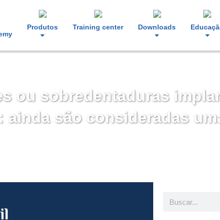
Produtos
Training center
Downloads
Educaçã
demy
s ou sobredentaduras implan
 ainda são consideradas uma