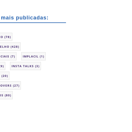
 mais publicadas:
CO
(78)
SELHO
(428)
CIAIS
(7)
IMPLACIL
(1)
(9)
INSTA TALKS
(3)
L
(20)
LOVERS
(27)
OS
(80)