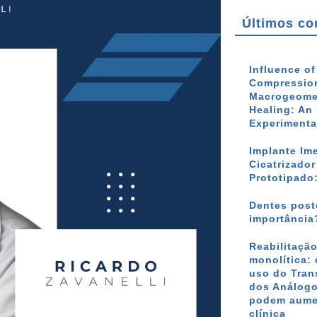
Últimos co
Influence o
Compression
Macrogeomet
Healing: An 
Experimenta
Implante Im
Cicatrizado
Prototipado
Dentes poste
importância
Reabilitação
monolítica: 
uso do Tran
dos Análogo
podem aumen
clínica