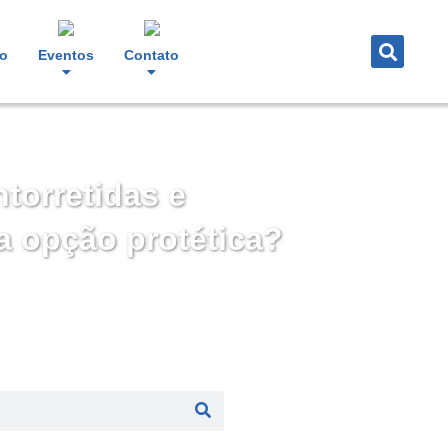
o
Eventos
Contato
torretidas e
 opção protética?