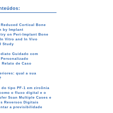
nteúdos:
f Reduced Cortical Bone
 by Implant
ry on Peri-Implant Bone
In Vitro and In Vivo
l Study
ediato Guidado com
r Personalizado
: Relato de Caso
riores: qual a sua
?
 do tipo PF-1 em zircônia
como o fluxo digital e o
sfer Scan Multiple Cases e
s Reversos Digitais
tar a previsibilidade