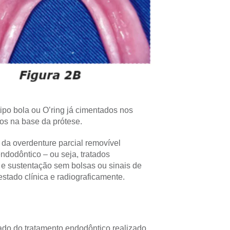
ipo bola ou O’ring já cimentados nos
os na base da prótese.
e da overdenture parcial removível
ndodôntico – ou seja, tratados
e sustentação sem bolsas ou sinais de
estado clínica e radiograficamente.
do do tratamento endodôntico realizado,