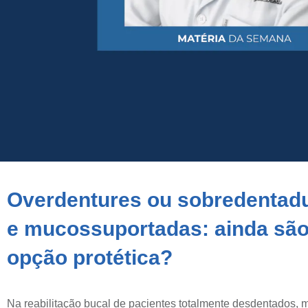
Overdentures ou sobredentadu
e mucossuportadas: ainda sã
opção protética?
Na reabilitação bucal de pacientes totalmente desdentados