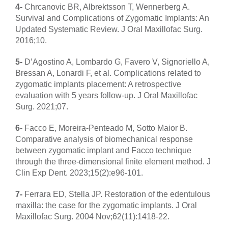
4-
Chrcanovic BR, Albrektsson T, Wennerberg A.
Survival and Complications of Zygomatic Implants: An
Updated Systematic Review. J Oral Maxillofac Surg.
2016;10.
5-
D’Agostino A, Lombardo G, Favero V, Signoriello A,
Bressan A, Lonardi F, et al. Complications related to
zygomatic implants placement: A retrospective
evaluation with 5 years follow-up. J Oral Maxillofac
Surg. 2021;07.
6-
Facco E, Moreira-Penteado M, Sotto Maior B.
Comparative analysis of biomechanical response
between zygomatic implant and Facco technique
through the three-dimensional finite element method. J
Clin Exp Dent. 2023;15(2):e96-101.
7-
Ferrara ED, Stella JP. Restoration of the edentulous
maxilla: the case for the zygomatic implants. J Oral
Maxillofac Surg. 2004 Nov;62(11):1418-22.