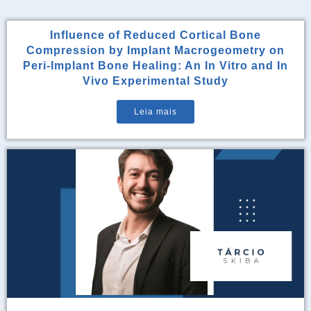
Influence of Reduced Cortical Bone
Compression by Implant Macrogeometry on
Peri-Implant Bone Healing: An In Vitro and In
Vivo Experimental Study
Leia mais