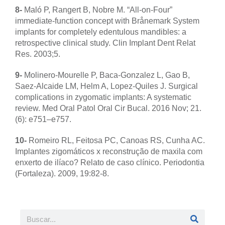
8-
Maló P, Rangert B, Nobre M. “All-on-Four”
immediate-function concept with Brånemark System
implants for completely edentulous mandibles: a
retrospective clinical study. Clin Implant Dent Relat
Res. 2003;5.
9-
Molinero-Mourelle P, Baca-Gonzalez L, Gao B,
Saez-Alcaide LM, Helm A, Lopez-Quiles J. Surgical
complications in zygomatic implants: A systematic
review. Med Oral Patol Oral Cir Bucal. 2016 Nov; 21.
(6): e751–e757.
10-
Romeiro RL, Feitosa PC, Canoas RS, Cunha AC.
Implantes zigomáticos x reconstrução de maxila com
enxerto de ilíaco? Relato de caso clínico. Periodontia
(Fortaleza). 2009, 19:82-8.