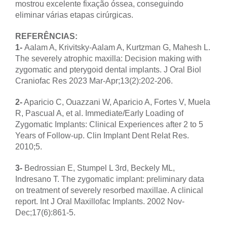
mostrou excelente fixação óssea, conseguindo
eliminar várias etapas cirúrgicas.
REFERÊNCIAS:
1-
Aalam A, Krivitsky-Aalam A, Kurtzman G, Mahesh L.
The severely atrophic maxilla: Decision making with
zygomatic and pterygoid dental implants. J Oral Biol
Craniofac Res 2023 Mar-Apr;13(2):202-206.
2-
Aparicio C, Ouazzani W, Aparicio A, Fortes V, Muela
R, Pascual A, et al. Immediate/Early Loading of
Zygomatic Implants: Clinical Experiences after 2 to 5
Years of Follow-up. Clin Implant Dent Relat Res.
2010;5.
3-
Bedrossian E, Stumpel L 3rd, Beckely ML,
Indresano T. The zygomatic implant: preliminary data
on treatment of severely resorbed maxillae. A clinical
report. Int J Oral Maxillofac Implants. 2002 Nov-
Dec;17(6):861-5.