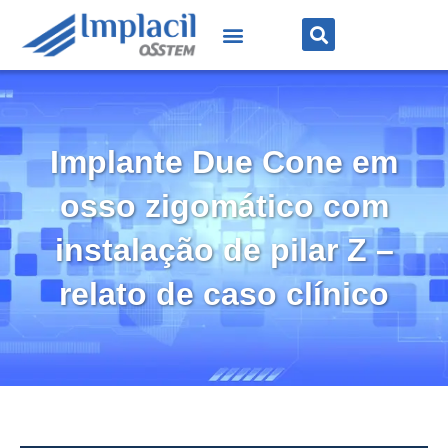
Implante Due Cone em
osso zigomático com
instalação de pilar Z –
relato de caso clínico