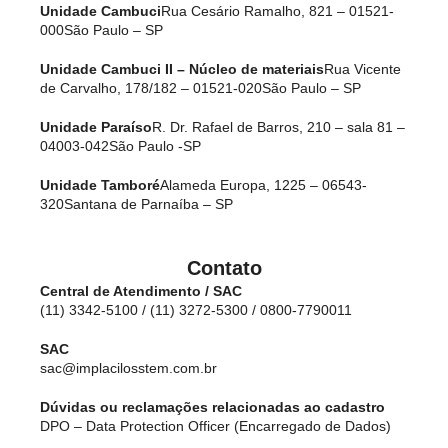
Unidade Cambuci
Rua Cesário Ramalho, 821 – 01521-
000
São Paulo – SP
Unidade Cambuci II – Núcleo de materiais
Rua Vicente
de Carvalho, 178/182 – 01521-020
São Paulo – SP
Unidade Paraíso
R. Dr. Rafael de Barros, 210 – sala 81 –
04003-042
São Paulo -SP
Unidade Tamboré
Alameda Europa, 1225 – 06543-
320
Santana de Parnaíba – SP
Contato
Central de Atendimento / SAC
(11) 3342-5100 / (11) 3272-5300 / 0800-7790011
SAC
sac@implacilosstem.com.br
Dúvidas ou reclamações relacionadas ao cadastro
DPO – Data Protection Officer (Encarregado de Dados)