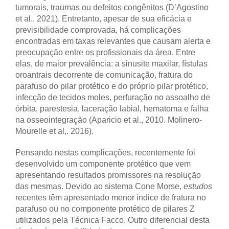
tumorais, traumas ou defeitos congênitos (D’Agostino
et al., 2021). Entretanto, apesar de sua eficácia e
previsibilidade comprovada, há complicações
encontradas em taxas relevantes que causam alerta e
preocupação entre os profissionais da área. Entre
elas, de maior prevalência: a sinusite maxilar, fístulas
oroantrais decorrente de comunicação, fratura do
parafuso do pilar protético e do próprio pilar protético,
infecção de tecidos moles, perfuração no assoalho de
órbita, parestesia, laceração labial, hematoma e falha
na osseointegração (Aparicio et al., 2010. Molinero-
Mourelle et al,. 2016).
Pensando nestas complicações, recentemente foi
desenvolvido um componente protético que vem
apresentando resultados promissores na resolução
das mesmas. Devido ao sistema Cone Morse,
estudos
recentes têm apresentado menor índice de fratura no
parafuso ou no componente protético de pilares Z
utilizados pela Técnica Facco. Outro diferencial desta