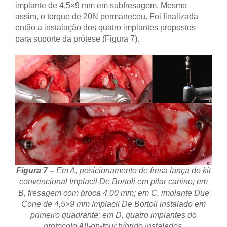
implante de 4,5×9 mm em subfresagem. Mesmo
assim, o torque de 20N permaneceu. Foi finalizada
então a instalação dos quatro implantes propostos
para suporte da prótese (Figura 7).
Figura 7 –
Em A, posicionamento de fresa lança do kit
convencional Implacil De Bortoli em pilar canino; em
B, fresagem com broca 4,00 mm; em C, implante Due
Cone de 4,5×9 mm Implacil De Bortoli instalado em
primeiro quadrante; em D, quatro implantes do
protocolo All-on-four híbrido instalados.