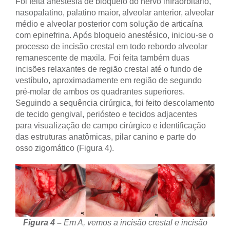
Foi feita anestesia de bloqueio do nervo infraorbitário,
nasopalatino, palatino maior, alveolar anterior, alveolar
médio e alveolar posterior com solução de articaína
com epinefrina. Após bloqueio anestésico, iniciou-se o
processo de incisão crestal em todo rebordo alveolar
remanescente de maxila. Foi feita também duas
incisões relaxantes de região crestal até o fundo de
vestíbulo, aproximadamente em região de segundo
pré-molar de ambos os quadrantes superiores.
Seguindo a sequência cirúrgica, foi feito descolamento
de tecido gengival, periósteo e tecidos adjacentes
para visualização de campo cirúrgico e identificação
das estruturas anatômicas, pilar canino e parte do
osso zigomático (Figura 4).
Figura 4 –
Em A, vemos a incisão crestal e incisão