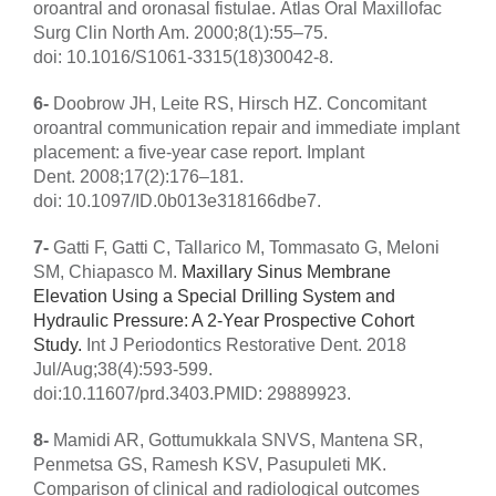
oroantral and oronasal fistulae. Atlas Oral Maxillofac
Surg Clin North Am. 2000;8(1):55–75.
doi: 10.1016/S1061-3315(18)30042-8.
6-
Doobrow JH, Leite RS, Hirsch HZ. Concomitant
oroantral communication repair and immediate implant
placement: a five-year case report. Implant
Dent. 2008;17(2):176–181.
doi: 10.1097/ID.0b013e318166dbe7.
7-
Gatti F, Gatti C, Tallarico M, Tommasato G, Meloni
SM, Chiapasco M.
Maxillary Sinus Membrane
Elevation Using a Special Drilling System and
Hydraulic Pressure: A 2-Year Prospective Cohort
Study.
Int J Periodontics Restorative Dent. 2018
Jul/Aug;38(4):593-599.
doi:10.11607/prd.3403.PMID: 29889923.
8-
Mamidi AR, Gottumukkala SNVS, Mantena SR,
Penmetsa GS, Ramesh KSV, Pasupuleti MK.
Comparison of clinical and radiological outcomes