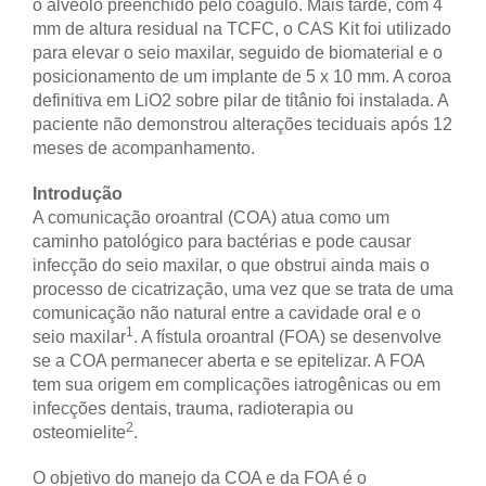
o alvéolo preenchido pelo coágulo. Mais tarde, com 4
mm de altura residual na TCFC, o CAS Kit foi utilizado
para elevar o seio maxilar, seguido de biomaterial e o
posicionamento de um implante de 5 x 10 mm. A coroa
definitiva em LiO2 sobre pilar de titânio foi instalada. A
paciente não demonstrou alterações teciduais após 12
meses de acompanhamento.
Introdução
A comunicação oroantral (COA) atua como um
caminho patológico para bactérias e pode causar
infecção do seio maxilar, o que obstrui ainda mais o
processo de cicatrização, uma vez que se trata de uma
comunicação não natural entre a cavidade oral e o
1
seio maxilar
. A fístula oroantral (FOA) se desenvolve
se a COA permanecer aberta e se epitelizar. A FOA
tem sua origem em complicações iatrogênicas ou em
infecções dentais, trauma, radioterapia ou
2
osteomielite
.
O objetivo do manejo da COA e da FOA é o