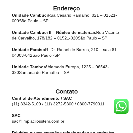
Endereço
Unidade Cambuci
Rua Cesário Ramalho, 821 – 01521-
000
São Paulo – SP
Unidade Cambuci II – Núcleo de materiais
Rua Vicente
de Carvalho, 178/182 – 01521-020
São Paulo – SP
Unidade Paraíso
R. Dr. Rafael de Barros, 210 – sala 81 –
04003-042
São Paulo -SP
Unidade Tamboré
Alameda Europa, 1225 – 06543-
320
Santana de Parnaíba – SP
Contato
Central de Atendimento / SAC
(11) 3342-5100 / (11) 3272-5300 / 0800-7790011
SAC
sac@implacilosstem.com.br
Dúvidas ou reclamações relacionadas ao cadastro