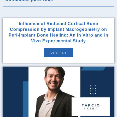
Influence of Reduced Cortical Bone
Compression by Implant Macrogeometry on
Peri-Implant Bone Healing: An In Vitro and In
Vivo Experimental Study
Leia mais