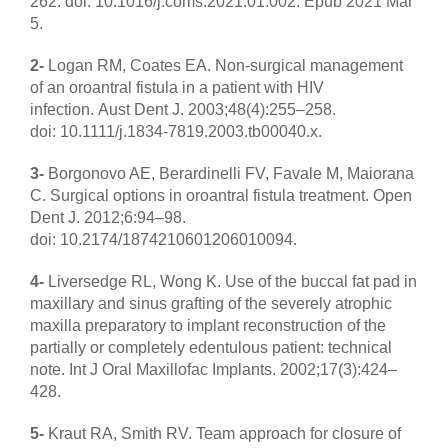
262. doi: 10.1016/j.coms.2021.01.002. Epub 2021 Mar
5.
2-
Logan RM, Coates EA. Non-surgical management
of an oroantral fistula in a patient with HIV
infection. Aust Dent J. 2003;48(4):255–258.
doi: 10.1111/j.1834-7819.2003.tb00040.x.
3-
Borgonovo AE, Berardinelli FV, Favale M, Maiorana
C. Surgical options in oroantral fistula treatment. Open
Dent J. 2012;6:94–98.
doi: 10.2174/1874210601206010094.
4-
Liversedge RL, Wong K. Use of the buccal fat pad in
maxillary and sinus grafting of the severely atrophic
maxilla preparatory to implant reconstruction of the
partially or completely edentulous patient: technical
note. Int J Oral Maxillofac Implants. 2002;17(3):424–
428.
5-
Kraut RA, Smith RV. Team approach for closure of