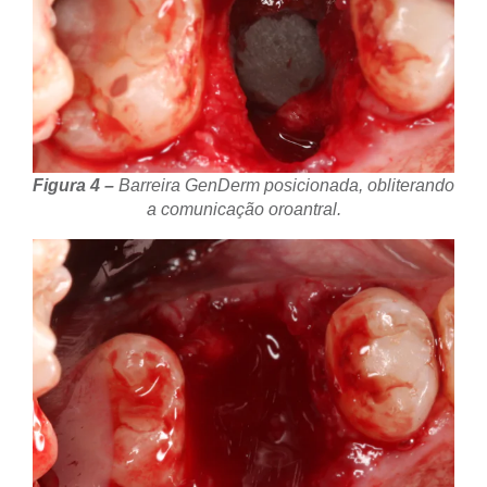
Figura 4 –
Barreira GenDerm posicionada, obliterando
a comunicação oroantral.