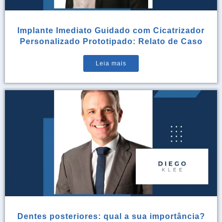
Implante Imediato Guidado com Cicatrizador
Personalizado Prototipado: Relato de Caso
Leia mais
Dentes posteriores: qual a sua importância?