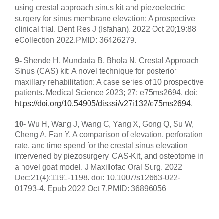
using crestal approach sinus kit and piezoelectric
surgery for sinus membrane elevation: A prospective
clinical trial. Dent Res J (Isfahan). 2022 Oct 20;19:88.
eCollection 2022.PMID: 36426279.
9-
Shende H, Mundada B, Bhola N. Crestal Approach
Sinus (CAS) kit: A novel technique for posterior
maxillary rehabilitation: A case series of 10 prospective
patients. Medical Science 2023; 27: e75ms2694. doi:
https://doi.org/10.54905/disssi/v27i132/e75ms2694
.
10-
Wu H, Wang J, Wang C, Yang X, Gong Q, Su W,
Cheng A, Fan Y. A comparison of elevation, perforation
rate, and time spend for the crestal sinus elevation
intervened by piezosurgery, CAS-Kit, and osteotome in
a novel goat model. J Maxillofac Oral Surg. 2022
Dec;21(4):1191-1198. doi: 10.1007/s12663-022-
01793-4. Epub 2022 Oct 7.PMID: 36896056