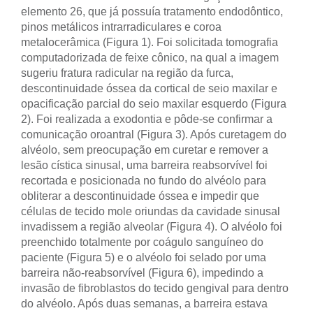
elemento 26, que já possuía tratamento endodôntico,
pinos metálicos intrarradiculares e coroa
metalocerâmica (Figura 1). Foi solicitada tomografia
computadorizada de feixe cônico, na qual a imagem
sugeriu fratura radicular na região da furca,
descontinuidade óssea da cortical de seio maxilar e
opacificação parcial do seio maxilar esquerdo (Figura
2). Foi realizada a exodontia e pôde-se confirmar a
comunicação oroantral (Figura 3). Após curetagem do
alvéolo, sem preocupação em curetar e remover a
lesão cística sinusal, uma barreira reabsorvível foi
recortada e posicionada no fundo do alvéolo para
obliterar a descontinuidade óssea e impedir que
células de tecido mole oriundas da cavidade sinusal
invadissem a região alveolar (Figura 4). O alvéolo foi
preenchido totalmente por coágulo sanguíneo do
paciente (Figura 5) e o alvéolo foi selado por uma
barreira não-reabsorvível (Figura 6), impedindo a
invasão de fibroblastos do tecido gengival para dentro
do alvéolo. Após duas semanas, a barreira estava