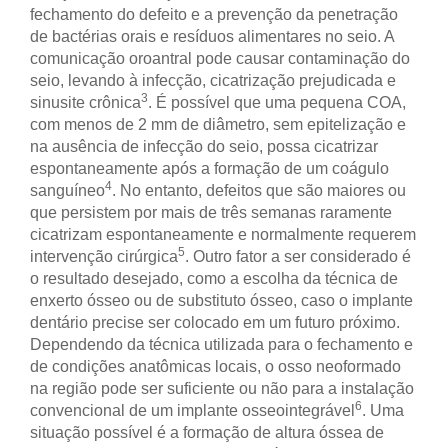
fechamento do defeito e a prevenção da penetração
de bactérias orais e resíduos alimentares no seio. A
comunicação oroantral pode causar contaminação do
seio, levando à infecção, cicatrização prejudicada e
3
sinusite crônica
. É possível que uma pequena COA,
com menos de 2 mm de diâmetro, sem epitelização e
na ausência de infecção do seio, possa cicatrizar
espontaneamente após a formação de um coágulo
4
sanguíneo
. No entanto, defeitos que são maiores ou
que persistem por mais de três semanas raramente
cicatrizam espontaneamente e normalmente requerem
5
intervenção cirúrgica
. Outro fator a ser considerado é
o resultado desejado, como a escolha da técnica de
enxerto ósseo ou de substituto ósseo, caso o implante
dentário precise ser colocado em um futuro próximo.
Dependendo da técnica utilizada para o fechamento e
de condições anatômicas locais, o osso neoformado
na região pode ser suficiente ou não para a instalação
6
convencional de um implante osseointegrável
. Uma
situação possível é a formação de altura óssea de