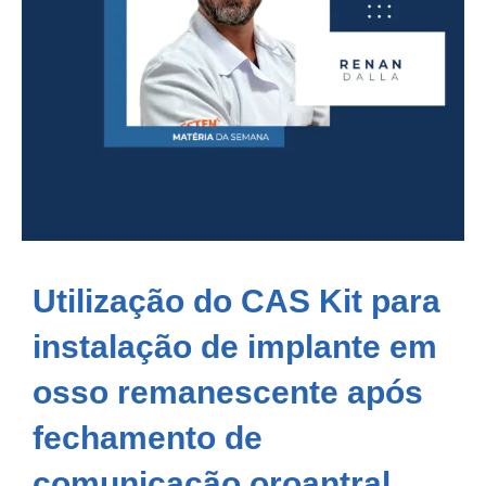
Utilização do CAS Kit para
instalação de implante em
osso remanescente após
fechamento de
comunicação oroantral