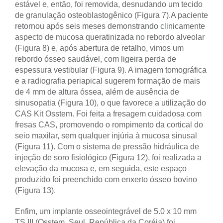
estável e, então, foi removida, desnudando um tecido
de granulação osteoblastogênico (Figura 7).
A paciente
retornou após seis meses demonstrando clinicamente
aspecto de mucosa queratinizada no rebordo alveolar
(Figura 8) e, após abertura de retalho, vimos um
rebordo ósseo saudável, com ligeira perda de
espessura vestibular (Figura 9). A imagem tomográfica
e a radiografia periapical sugerem formação de mais
de 4 mm de altura óssea, além de ausência de
sinusopatia (Figura 10), o que favorece a utilização do
CAS Kit Osstem. Foi feita a fresagem cuidadosa com
fresas CAS, promovendo o rompimento da cortical do
seio maxilar, sem qualquer injúria à mucosa sinusal
(Figura 11). Com o sistema de pressão hidráulica de
injeção de soro fisiológico (Figura 12), foi realizada a
elevação da mucosa e, em seguida, este espaço
produzido foi preenchido com enxerto ósseo bovino
(Figura 13).
Enfim, um implante osseointegrável de 5.0 x 10 mm
TS III (Osstem, Seul, República da Coréia) foi