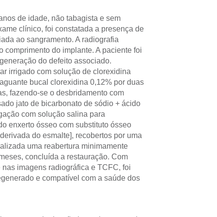
anos de idade, não tabagista e sem
xame clínico, foi constatada a presença de
ada ao sangramento. A radiografia
o comprimento do implante. A paciente foi
generação do defeito associado.
tar irrigado com solução de clorexidina
xaguante bucal clorexidina 0,12% por duas
las, fazendo-se o desbridamento com
sado jato de bicarbonato de sódio + ácido
igação com solução salina para
ado enxerto ósseo com substituto ósseo
derivada do esmalte], recobertos por uma
ealizada uma reabertura minimamente
 meses, concluída a restauração. Com
e nas imagens radiográfica e TCFC, foi
regenerado e compatível com a saúde dos