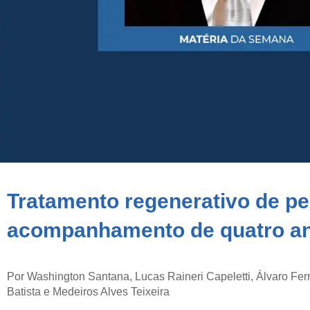
Tratamento regenerativo de per
acompanhamento de quatro a
Por Washington Santana, Lucas Raineri Capeletti, Álvaro Fer
Batista e Medeiros Alves Teixeira