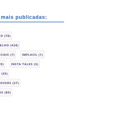
 mais publicadas:
CO
(78)
SELHO
(428)
CIAIS
(7)
IMPLACIL
(1)
(9)
INSTA TALKS
(3)
L
(20)
LOVERS
(27)
OS
(80)