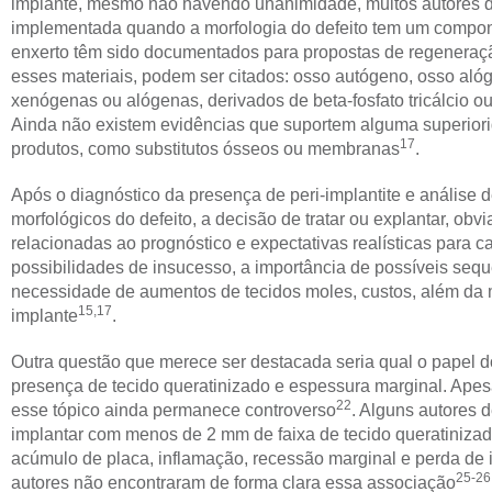
implante, mesmo não havendo unanimidade, muitos autores 
implementada quando a morfologia do defeito tem um compon
enxerto têm sido documentados para propostas de regeneração
esses materiais, podem ser citados: osso autógeno, osso alóge
xenógenas ou alógenas, derivados de beta-fosfato tricálcio ou
Ainda não existem evidências que suportem alguma superiorid
17
produtos, como substitutos ósseos ou membranas
.
Após o diagnóstico da presença de peri-implantite e análise de
morfológicos do defeito, a decisão de tratar ou explantar, ob
relacionadas ao prognóstico e expectativas realísticas para c
possibilidades de insucesso, a importância de possíveis seque
necessidade de aumentos de tecidos moles, custos, além da 
15,17
implante
.
Outra questão que merece ser destacada seria qual o papel do
presença de tecido queratinizado e espessura marginal. Apes
22
esse tópico ainda permanece controverso
. Alguns autores 
implantar com menos de 2 mm de faixa de tecido queratiniza
acúmulo de placa, inflamação, recessão marginal e perda de 
25-26
autores não encontraram de forma clara essa associação