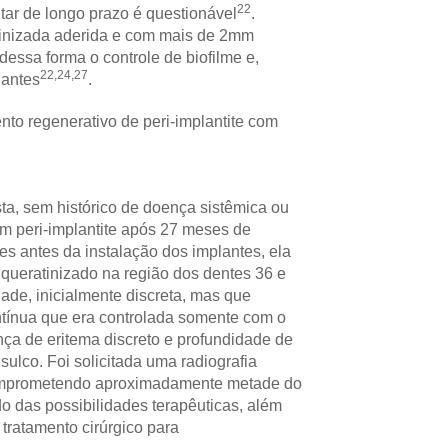
22
tar de longo prazo é questionável
.
atinizada aderida e com mais de 2mm
dessa forma o controle de biofilme e,
22,24,27
lantes
.
ento regenerativo de peri-implantite com
ta, sem histórico de doença sistêmica ou
m peri-implantite após 27 meses de
es antes da instalação dos implantes, ela
 queratinizado na região dos dentes 36 e
dade, inicialmente discreta, mas que
ntínua que era controlada somente com o
nça de eritema discreto e profundidade de
lco. Foi solicitada uma radiografia
 comprometendo aproximadamente metade do
o das possibilidades terapêuticas, além
 tratamento cirúrgico para