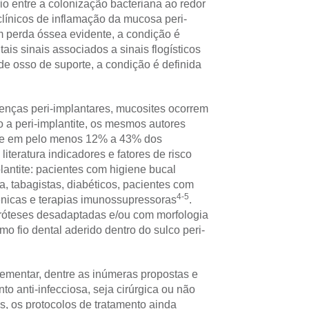
io entre a colonização bacteriana ao redor
clínicos de inflamação da mucosa peri-
 perda óssea evidente, a condição é
ais sinais associados a sinais flogísticos
e osso de suporte, a condição é definida
enças peri-implantares, mucosites ocorrem
 a peri-implantite, os mesmos autores
, e em pelo menos 12% a 43% dos
literatura indicadores e fatores de risco
lantite: pacientes com higiene bucal
a, tabagistas, diabéticos, pacientes com
4-5
gênicas e terapias imunossupressoras
.
próteses desadaptadas e/ou com morfologia
o fio dental aderido dentro do sulco peri-
lementar, dentre as inúmeras propostas e
to anti-infecciosa, seja cirúrgica ou não
es, os protocolos de tratamento ainda