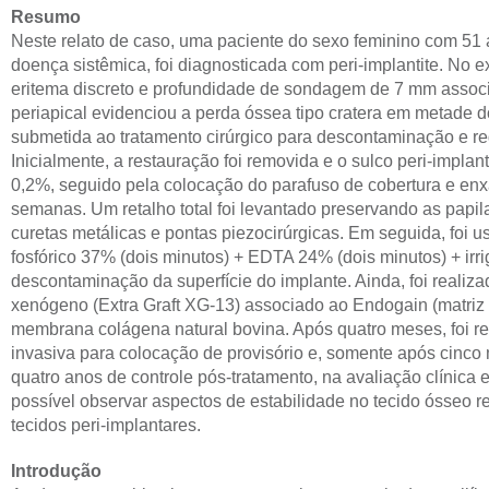
Resumo
Neste relato de caso, uma paciente do sexo feminino com 51 
doença sistêmica, foi diagnosticada com peri-implantite. No e
eritema discreto e profundidade de sondagem de 7 mm associ
periapical evidenciou a perda óssea tipo cratera em metade d
submetida ao tratamento cirúrgico para descontaminação e re
Inicialmente, a restauração foi removida e o sulco peri-implan
0,2%, seguido pela colocação do parafuso de cobertura e en
semanas. Um retalho total foi levantado preservando as papi
curetas metálicas e pontas piezocirúrgicas. Em seguida, foi u
fosfórico 37% (dois minutos) + EDTA 24% (dois minutos) + irr
descontaminação da superfície do implante. Ainda, foi realiz
xenógeno (Extra Graft XG-13) associado ao Endogain (matriz 
membrana colágena natural bovina. Após quatro meses, foi r
invasiva para colocação de provisório e, somente após cinco
quatro anos de controle pós-tratamento, na avaliação clínica 
possível observar aspectos de estabilidade no tecido ósseo 
tecidos peri-implantares.
Introdução