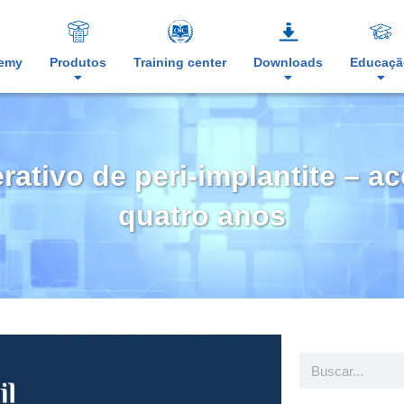
demy
Produtos
Training center
Downloads
Educaçã
rativo de peri-implantite –
quatro anos