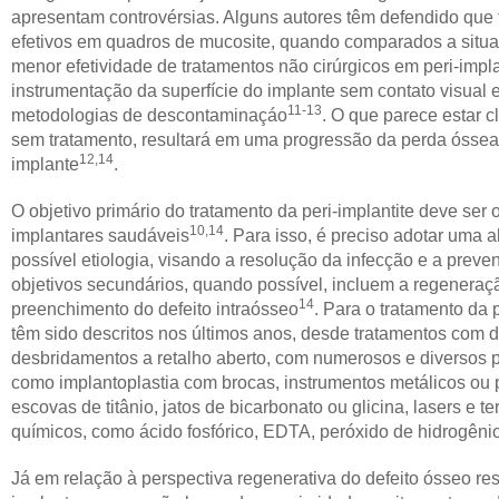
apresentam controvérsias. Alguns autores têm defendido que 
efetivos em quadros de mucosite, quando comparados a situaç
menor efetividade de tratamentos não cirúrgicos em peri-impla
instrumentação da superfície do implante sem contato visual e
11-13
metodologias de descontaminaçáo
. O que parece estar c
sem tratamento, resultará em uma progressão da perda ósse
12,14
implante
.
O objetivo primário do tratamento da peri-implantite deve ser 
10,14
implantares saudáveis
. Para isso, é preciso adotar uma
possível etiologia, visando a resolução da infecção e a pre
objetivos secundários, quando possível, incluem a regeneraçã
14
preenchimento do defeito intraósseo
. Para o tratamento da p
têm sido descritos nos últimos anos, desde tratamentos com 
desbridamentos a retalho aberto, com numerosos e diversos 
como implantoplastia com brocas, instrumentos metálicos ou p
escovas de titânio, jatos de bicarbonato ou glicina, lasers e 
químicos, como ácido fosfórico, EDTA, peróxido de hidrogênio
Já em relação à perspectiva regenerativa do defeito ósseo r