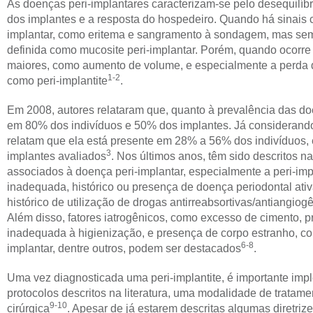
As doenças peri-implantares caracterizam-se pelo desequilíbr
dos implantes e a resposta do hospedeiro. Quando há sinais 
implantar, como eritema e sangramento à sondagem, mas sem
definida como mucosite peri-implantar. Porém, quando ocorre t
maiores, como aumento de volume, e especialmente a perda d
1-2
como peri-implantite
.
Em 2008, autores relataram que, quanto à prevalência das do
em 80% dos indivíduos e 50% dos implantes. Já considerando
relatam que ela está presente em 28% a 56% dos indivíduos
3
implantes avaliados
. Nos últimos anos, têm sido descritos na 
associados à doença peri-implantar, especialmente a peri-imp
inadequada, histórico ou presença de doença periodontal ativ
histórico de utilização de drogas antirreabsortivas/antiangio
Além disso, fatores iatrogênicos, como excesso de cimento, 
inadequada à higienização, e presença de corpo estranho, com
6-8
implantar, dentre outros, podem ser destacados
.
Uma vez diagnosticada uma peri-implantite, é importante imp
protocolos descritos na literatura, uma modalidade de tratamen
9-10
cirúrgica
. Apesar de já estarem descritas algumas diretriz