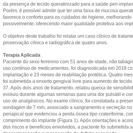
da presença de tecido queratinizado para a saúde peri-implan
Porém, é possível admitir que ter uma faixa de mucosa quer
favorece o conforto para os cuidados de higiene, melhorando 
possivelmente, oferecendo maior qualidade protetiva aos imp
O objetivo deste trabalho foi relatar um caso clínico de tratam
proservação clínica e radiográfica de quatro anos.
Terapia Aplicada
Paciente do sexo feminino com 51 anos de idade, não tabagis
uso contínuo de medicamentos, foi diagnosticada em 2018 co
implantação e 23 meses de reabilitação protética. Quatro mes
foi submetida a enxerto gengival livre para aumento de tecido
37. Após dois anos de tratamento, relatou queixa de sensibili
evoluiu durante algumas semanas para uma dor pulsátil e co
uso de analgésicos. No exame clínico, foi constatada a prese
sondagem de 7 mm, associado a sangramento e secreção no su
periapical que evidenciou a perda óssea tipo crateriforme,
comprimento do implante (Figura 1). Após orientações e acord
dos riscos e benefícios envolvidos, a paciente foi submetida a