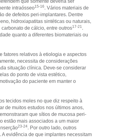
defendem que somente deveria ser
15-16
ente intraósseo
. Vários materiais de
 de defeitos peri-implantares. Dentre
no, hidroxiapatitas sintéticas ou naturais,
17-21
 carbonato de cálcio, entre outros
.
ade quanto a diferentes biomateriais ou
 fatores relativos à etiologia e aspectos
viamente, necessita de considerações
ada situação clínica. Deve-se considerar
las do ponto de vista estético,
motivação do paciente em manter o
s tecidos moles no que diz respeito à
ar de muitos estudos nos últimos anos,
demonstraram que sítios de mucosa peri-
do estão mais associados a um maior
23-24
inserção
. Por outro lado, outros
. A evidência de que implantes necessitam