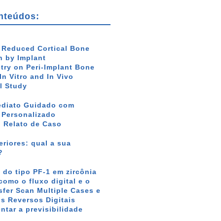
nteúdos:
f Reduced Cortical Bone
 by Implant
ry on Peri-Implant Bone
In Vitro and In Vivo
l Study
ediato Guidado com
r Personalizado
: Relato de Caso
riores: qual a sua
?
 do tipo PF-1 em zircônia
como o fluxo digital e o
sfer Scan Multiple Cases e
s Reversos Digitais
tar a previsibilidade