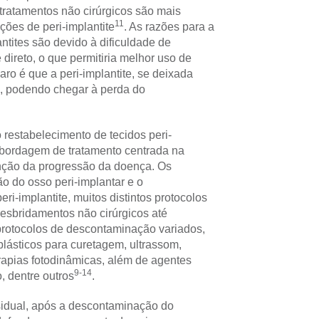
tratamentos não cirúrgicos são mais
11
ões de peri-implantite
. As razões para a
ntites são devido à dificuldade de
 direto, o que permitiria melhor uso de
laro é que a peri-implantite, se deixada
a, podendo chegar à perda do
o restabelecimento de tecidos peri-
 abordagem de tratamento centrada na
venção da progressão da doença. Os
o do osso peri-implantar e o
eri-implantite, muitos distintos protocolos
desbridamentos não cirúrgicos até
protocolos de descontaminação variados,
lásticos para curetagem, ultrassom,
terapias fotodinâmicas, além de agentes
9-14
, dentre outros
.
esidual, após a descontaminação do