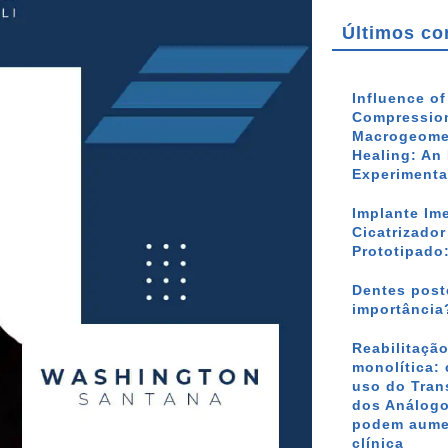
Últimos co
Influence o
Compression
Macrogeomet
Healing: An 
Experimenta
Implante Im
Cicatrizado
Prototipado
Dentes poste
importância
Reabilitação
monolítica: 
uso do Tran
dos Análogo
podem aumen
clínica