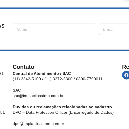
AS
Contato
Re
21-
Central de Atendimento / SAC
(11) 3342-5100 / (11) 3272-5300 / 0800-7790011
SAC
 –
sac@implacilosstem.com.br
Dúvidas ou reclamações relacionadas ao cadastro
 81
DPO – Data Protection Officer (Encarregado de Dados)
dpo@implacilosstem.com.br