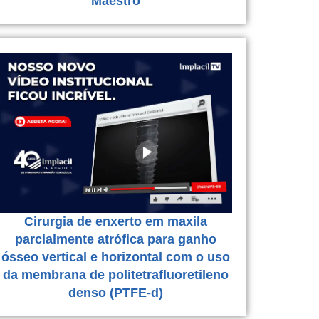
Maestro
Cirurgia de enxerto em maxila
parcialmente atrófica para ganho
ósseo vertical e horizontal com o uso
da membrana de politetrafluoretileno
denso (PTFE-d)