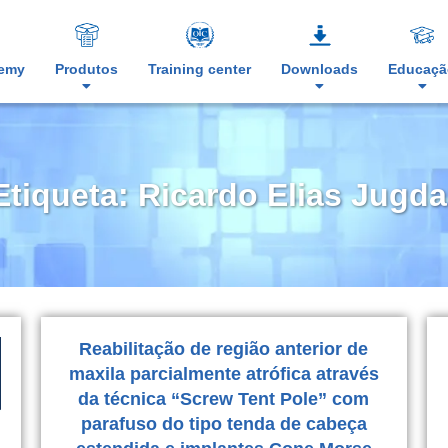
demy
Produtos
Training center
Downloads
Educaçã
Etiqueta: Ricardo Elias Jugda
Reabilitação de região anterior de
maxila parcialmente atrófica através
da técnica “Screw Tent Pole” com
parafuso do tipo tenda de cabeça