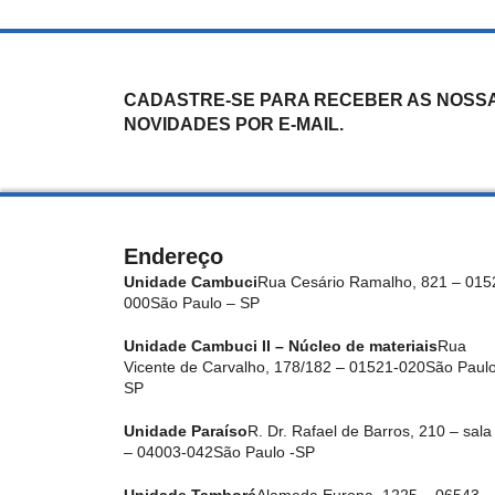
CADASTRE-SE PARA RECEBER AS NOSS
NOVIDADES POR E-MAIL.
Endereço
Unidade Cambuci
Rua Cesário Ramalho, 821 – 015
000
São Paulo – SP
Unidade Cambuci II – Núcleo de materiais
Rua
Vicente de Carvalho, 178/182 – 01521-020
São Paulo
SP
Unidade Paraíso
R. Dr. Rafael de Barros, 210 – sala
– 04003-042
São Paulo -SP