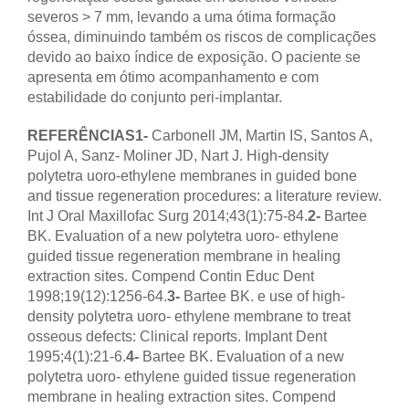
severos > 7 mm, levando a uma ótima formação
óssea, diminuindo também os riscos de complicações
devido ao baixo índice de exposição. O paciente se
apresenta em ótimo acompanhamento e com
estabilidade do conjunto peri-implantar.
REFERÊNCIAS
1-
Carbonell JM, Martin IS, Santos A,
Pujol A, Sanz- Moliner JD, Nart J. High-density
polytetra uoro-ethylene membranes in guided bone
and tissue regeneration procedures: a literature review.
Int J Oral Maxillofac Surg 2014;43(1):75-84.
2-
Bartee
BK. Evaluation of a new polytetra uoro- ethylene
guided tissue regeneration membrane in healing
extraction sites. Compend Contin Educ Dent
1998;19(12):1256-64.
3-
Bartee BK. e use of high-
density polytetra uoro- ethylene membrane to treat
osseous defects: Clinical reports. Implant Dent
1995;4(1):21-6.
4-
Bartee BK. Evaluation of a new
polytetra uoro- ethylene guided tissue regeneration
membrane in healing extraction sites. Compend