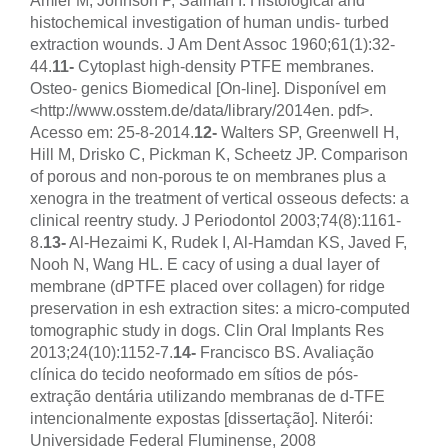
Amler M, Johnson P, Salman I. Histological and
histochemical investigation of human undis- turbed
extraction wounds. J Am Dent Assoc 1960;61(1):32-
44.
11-
Cytoplast high-density PTFE membranes.
Osteo- genics Biomedical [On-line]. Disponível em
<http://www.osstem.de/data/library/2014en. pdf>.
Acesso em: 25-8-2014.
12-
Walters SP, Greenwell H,
Hill M, Drisko C, Pickman K, Scheetz JP. Comparison
of porous and non-porous te on membranes plus a
xenogra in the treatment of vertical osseous defects: a
clinical reentry study. J Periodontol 2003;74(8):1161-
8.
13-
Al-Hezaimi K, Rudek I, Al-Hamdan KS, Javed F,
Nooh N, Wang HL. E cacy of using a dual layer of
membrane (dPTFE placed over collagen) for ridge
preservation in esh extraction sites: a micro-computed
tomographic study in dogs. Clin Oral Implants Res
2013;24(10):1152-7.
14-
Francisco BS. Avaliação
clínica do tecido neoformado em sítios de pós-
extração dentária utilizando membranas de d-TFE
intencionalmente expostas [dissertação]. Niterói:
Universidade Federal Fluminense, 2008