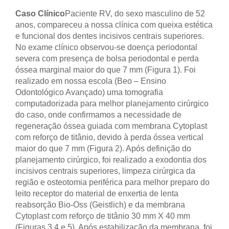
Caso Clínico
Paciente RV, do sexo masculino de 52
anos, compareceu a nossa clínica com queixa estética
e funcional dos dentes incisivos centrais superiores.
No exame clínico observou-se doença periodontal
severa com presença de bolsa periodontal e perda
óssea marginal maior do que 7 mm (Figura 1). Foi
realizado em nossa escola (Beo – Ensino
Odontológico Avançado) uma tomografia
computadorizada para melhor planejamento cirúrgico
do caso, onde confirmamos a necessidade de
regeneração óssea guiada com membrana Cytoplast
com reforço de titânio, devido à perda óssea vertical
maior do que 7 mm (Figura 2). Após definição do
planejamento cirúrgico, foi realizado a exodontia dos
incisivos centrais superiores, limpeza cirúrgica da
região e osteotomia periférica para melhor preparo do
leito receptor do material de enxertia de lenta
reabsorção Bio-Oss (Geistlich) e da membrana
Cytoplast com reforço de titânio 30 mm X 40 mm
(Figuras 3,4 e 5). Após estabilização da membrana, foi