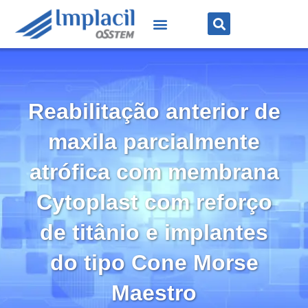
Reabilitação anterior de
maxila parcialmente
atrófica com membrana
Cytoplast com reforço
de titânio e implantes
do tipo Cone Morse
Maestro