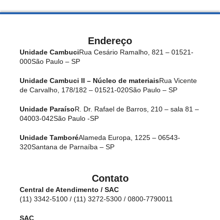
Endereço
Unidade Cambuci
Rua Cesário Ramalho, 821 – 01521-
000
São Paulo – SP
Unidade Cambuci II – Núcleo de materiais
Rua Vicente
de Carvalho, 178/182 – 01521-020
São Paulo – SP
Unidade Paraíso
R. Dr. Rafael de Barros, 210 – sala 81 –
04003-042
São Paulo -SP
Unidade Tamboré
Alameda Europa, 1225 – 06543-
320
Santana de Parnaíba – SP
Contato
Central de Atendimento / SAC
(11) 3342-5100 / (11) 3272-5300 / 0800-7790011
SAC