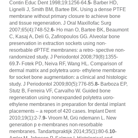
Contin Educ Dent 1998;19:1256-64.
5-
Barber HD,
Lignelli J, Smith BM, Bartee BK. Using a dense PTFE
membrane without primary closure to achieve bone
and tissue regeneration. J Oral Maxillofac Surg
2007;65(4):748-52.
6-
Ho man O, Bartee BK, Beaumont
C, Kasaj A, Deli G, Zafiropoulos GG. Alveolar bone
preservation in extraction sockets using non-
resorbable dPTFE membranes: a retro- spective non-
randomized study. J Periodontol 2008;79(8):1355-
69.
7-
Fotek PD, Neiva RF, Wang HL. Comparison of
dermal matrix and polytetra uoro- ethylene membrane
for socket bone augmentation: a clinical and histologic
study. J Periodontol 2009;80(5):776-85.
8-
Barboza EP,
Stutz B, Ferreira VF, Carvalho W. Guided bone
regeneration using nonexpanded polytetra uoro-
ethylene membranes in preparation for dental implant
placements – a report of 420 cases. Implant Dent
2010;19(1):2-7.
9-
Vroom M, Grü ndemann L. New
generation p e-membranes non-resorbable
membranes. Tandartspraktijk 2014;35(1):80-6.
10-