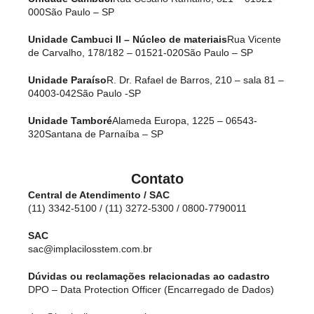
000
São Paulo – SP
Unidade Cambuci II – Núcleo de materiais
Rua Vicente
de Carvalho, 178/182 – 01521-020
São Paulo – SP
Unidade Paraíso
R. Dr. Rafael de Barros, 210 – sala 81 –
04003-042
São Paulo -SP
Unidade Tamboré
Alameda Europa, 1225 – 06543-
320
Santana de Parnaíba – SP
Contato
Central de Atendimento / SAC
(11) 3342-5100 / (11) 3272-5300 / 0800-7790011
SAC
sac@implacilosstem.com.br
Dúvidas ou reclamações relacionadas ao cadastro
DPO – Data Protection Officer (Encarregado de Dados)