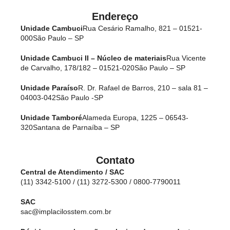
Endereço
Unidade Cambuci
Rua Cesário Ramalho, 821 – 01521-
000
São Paulo – SP
Unidade Cambuci II – Núcleo de materiais
Rua Vicente
de Carvalho, 178/182 – 01521-020
São Paulo – SP
Unidade Paraíso
R. Dr. Rafael de Barros, 210 – sala 81 –
04003-042
São Paulo -SP
Unidade Tamboré
Alameda Europa, 1225 – 06543-
320
Santana de Parnaíba – SP
Contato
Central de Atendimento / SAC
(11) 3342-5100 / (11) 3272-5300 / 0800-7790011
SAC
sac@implacilosstem.com.br