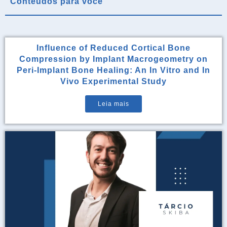
Conteúdos para você
Influence of Reduced Cortical Bone
Compression by Implant Macrogeometry on
Peri-Implant Bone Healing: An In Vitro and In
Vivo Experimental Study
Leia mais