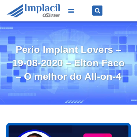
Perio Implant Lovers –
19-08-2020 – Elton Faco
– O melhor do All-on-4