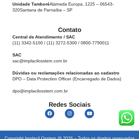
Unidade Tamboré
Alameda Europa, 1225 – 06543-
320
Santana de Parnaíba – SP
Contato
Central de Atendimento / SAC
(11) 3342-5100 / (11) 3272-5300 / 0800-7790011
SAC
sac@implacilosstem.com.br
Dúvidas ou reclamações relacionadas ao cadastro
DPO – Data Protection Officer (Encarregado de Dados)
dpo@implacilosstem.com.br
Redes Sociais
Copyright Implacil Osstem @ 2026 – Todos os direitos reservados