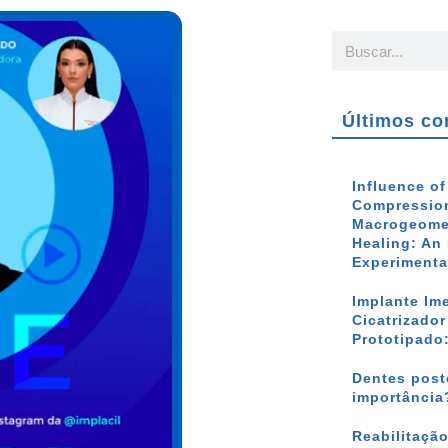
Últimos co
Influence o
Compression
Macrogeomet
Healing: An 
Experimenta
Implante Im
Cicatrizado
Prototipado
Dentes poste
importância
Reabilitação