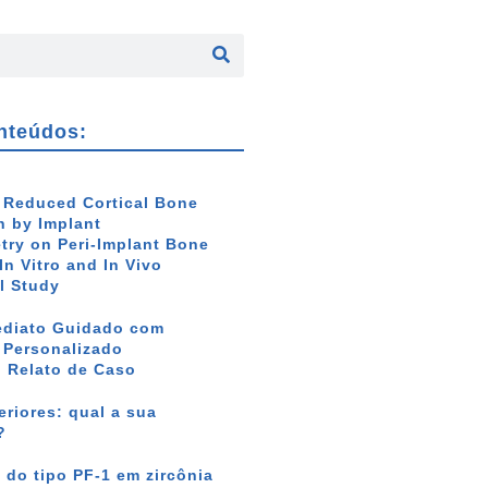
nteúdos:
f Reduced Cortical Bone
 by Implant
ry on Peri-Implant Bone
In Vitro and In Vivo
l Study
ediato Guidado com
r Personalizado
: Relato de Caso
riores: qual a sua
?
 do tipo PF-1 em zircônia