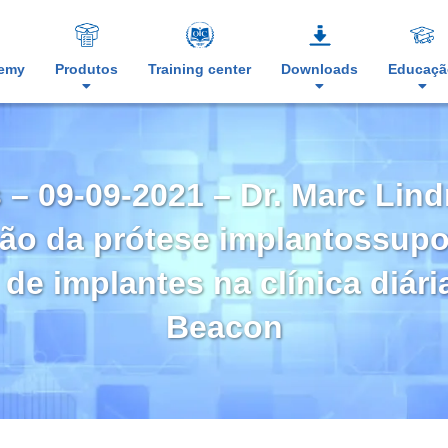
demy
Produtos
Training center
Downloads
Educaçã
 – 09-09-2021 – Dr. Marc Lin
ção da prótese implantossupo
de implantes na clínica diári
Beacon