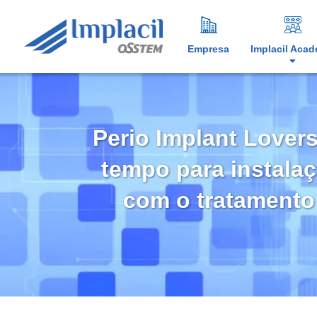
Empresa
Implacil Aca
Perio Implant Lovers
tempo para instala
com o tratamento 