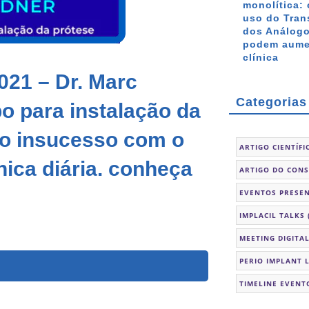
monolítica: 
uso do Tran
dos Análogo
podem aumen
clínica
021 – Dr. Marc
Categorias
o para instalação da
 o insucesso com o
ARTIGO CIENTÍFI
nica diária. conheça
ARTIGO DO CON
EVENTOS PRESEN
IMPLACIL TALKS
MEETING DIGITA
PERIO IMPLANT 
TIMELINE EVENT