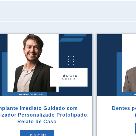
mplante Imediato Guidado com
Dentes po
rizador Personalizado Prototipado:
Relato de Caso
Leia mais