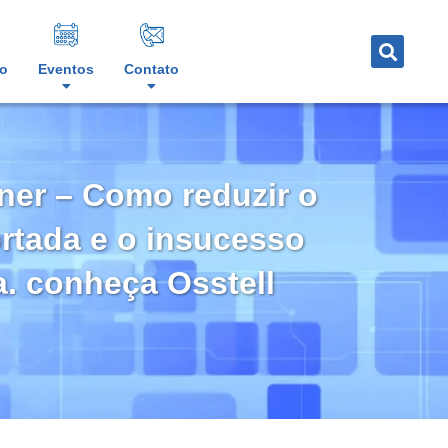
o
Eventos
Contato
dner – Como reduzir o
rtada e o insucesso
a. conheça Osstell