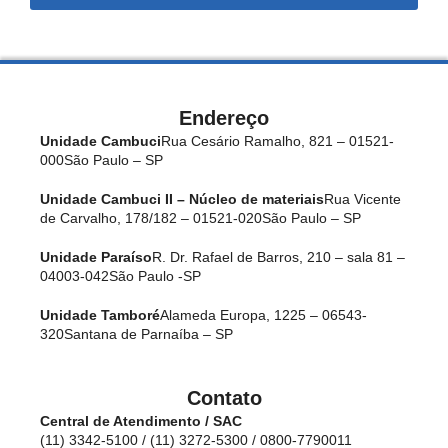
Endereço
Unidade Cambuci
Rua Cesário Ramalho, 821 – 01521-
000
São Paulo – SP
Unidade Cambuci II – Núcleo de materiais
Rua Vicente
de Carvalho, 178/182 – 01521-020
São Paulo – SP
Unidade Paraíso
R. Dr. Rafael de Barros, 210 – sala 81 –
04003-042
São Paulo -SP
Unidade Tamboré
Alameda Europa, 1225 – 06543-
320
Santana de Parnaíba – SP
Contato
Central de Atendimento / SAC
(11) 3342-5100 / (11) 3272-5300 / 0800-7790011