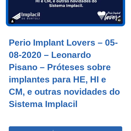
Perio Implant Lovers – 05-
08-2020 – Leonardo
Pisano – Próteses sobre
implantes para HE, HI e
CM, e outras novidades do
Sistema Implacil