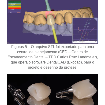
Figuras 5 – O arquivo STL foi exportado para uma
central de planejamento (CED – Centro de
Escaneamento Dental – TPD Carlos Prux Landmeier),
que opera o software DentalCAD (Exocad), para o
projeto e desenho da prótese.