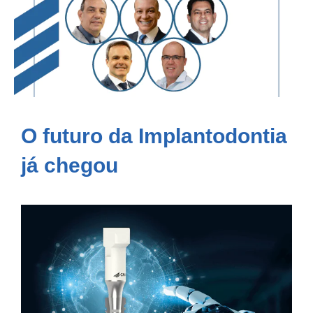
O futuro da Implantodontia
já chegou