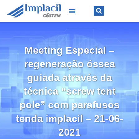
Meeting Especial –
regeneração óssea
guiada através da
técnica “screw tent
pole” com parafusos
tenda implacil – 21-06-
2021