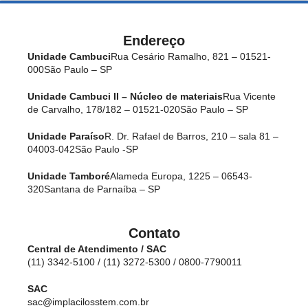
Endereço
Unidade Cambuci
Rua Cesário Ramalho, 821 – 01521-
000
São Paulo – SP
Unidade Cambuci II – Núcleo de materiais
Rua Vicente
de Carvalho, 178/182 – 01521-020
São Paulo – SP
Unidade Paraíso
R. Dr. Rafael de Barros, 210 – sala 81 –
04003-042
São Paulo -SP
Unidade Tamboré
Alameda Europa, 1225 – 06543-
320
Santana de Parnaíba – SP
Contato
Central de Atendimento / SAC
(11) 3342-5100 / (11) 3272-5300 / 0800-7790011
SAC
sac@implacilosstem.com.br