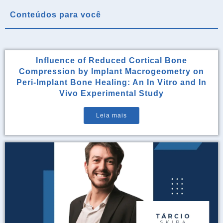
Conteúdos para você
Influence of Reduced Cortical Bone
Compression by Implant Macrogeometry on
Peri-Implant Bone Healing: An In Vitro and In
Vivo Experimental Study
Leia mais