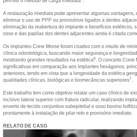
permitir o método de carga imediata
.
A restauração imediata pode apresentar algumas vantagens, 
eliminar o uso de PPP ou provisórios ligados a dentes adjacen
eliminação da reabertura do implante e benefícios estéticos, 
osso e das papilas dos dentes adjacentes ainda é citada co
Os implantes Cone Morse foram criados com o intuito de mini
clínica odontológica, buscando maior segurança e longevidad
6
mostrando grandes resultados na estética
. O conceito Cone 
significativas em comparação aos implantes hexágonos, prin
anteriores, tendo em vista que a longevidade da estética ge
7
qualidades clínicas, biológicas e biomecânicas superiores
.
Este trabalho tem como objetivo relatar um caso clínico de 
incisivo lateral superior com fratura radicular, realizando imp
enxerto de tecido conjuntivo subepitelial e osso bovino liofi
prontamente à instalação de pilar reto e provisório imediato.
RELATO DE CASO