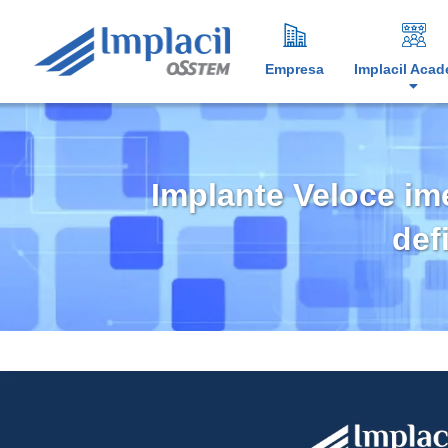
Empresa
Implacil Aca
Implante Veloce im
def