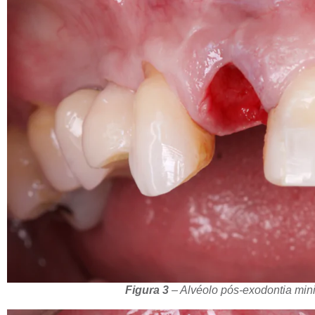
Figura 3
– Alvéolo pós-exodontia mi