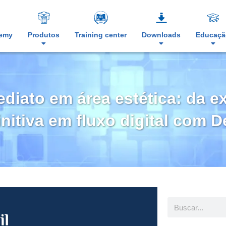
demy
Produtos
Training center
Downloads
Educaçã
ediato em área estética: da e
initiva em fluxo digital com D