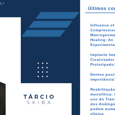
Últimos co
Influence o
Compression
Macrogeomet
Healing: An 
Experimenta
Implante Im
Cicatrizado
Prototipado
Dentes poste
importância
Reabilitação
monolítica: 
uso do Tran
dos Análogo
podem aumen
clínica