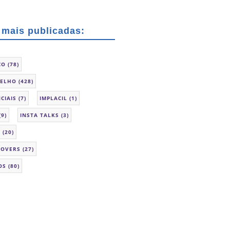
 mais publicadas:
CO
(78)
SELHO
(428)
CIAIS
(7)
IMPLACIL
(1)
(9)
INSTA TALKS
(3)
L
(20)
LOVERS
(27)
OS
(80)