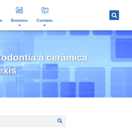
o
Eventos
Contato
xodontia à cerâmica
exis