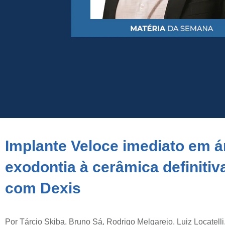
Implante Veloce imediato em ár
exodontia à cerâmica definitiva
com Dexis
Por Tárcio Skiba, Bruno Sá, Rodrigo Melgarejo, Luiz Locatelli