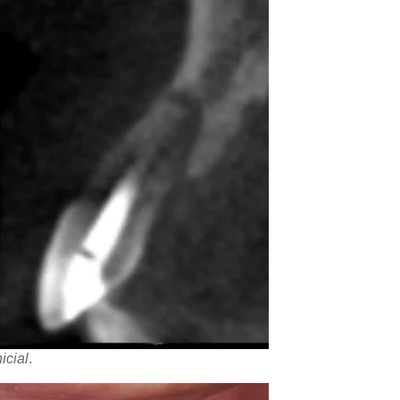
icial
.