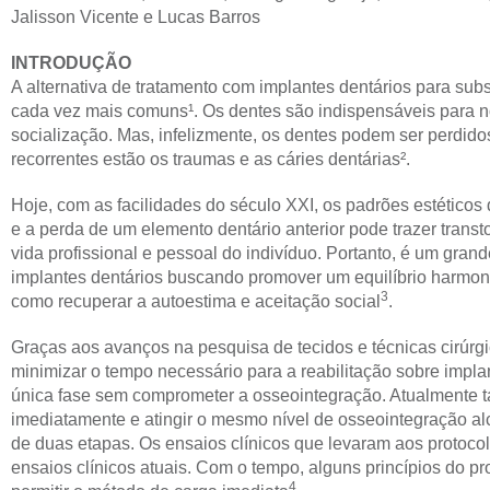
Jalisson Vicente e Lucas Barros
INTRODUÇÃO
A alternativa de tratamento com implantes dentários para sub
cada vez mais comuns¹. Os dentes são indispensáveis para no
socialização. Mas, infelizmente, os dentes podem ser perdidos
recorrentes estão os traumas e as cáries dentárias².
Hoje, com as facilidades do século XXI, os padrões estéticos
e a perda de um elemento dentário anterior pode trazer trans
vida profissional e pessoal do indivíduo. Portanto, é um grand
implantes dentários buscando promover um equilíbrio harmonio
3
como recuperar a autoestima e aceitação social
.
Graças aos avanços na pesquisa de tecidos e técnicas cirúrgic
minimizar o tempo necessário para a reabilitação sobre impla
única fase sem comprometer a osseointegração. Atualmente t
imediatamente e atingir o mesmo nível de osseointegração a
de duas etapas. Os ensaios clínicos que levaram aos protocol
ensaios clínicos atuais. Com o tempo, alguns princípios do pr
4