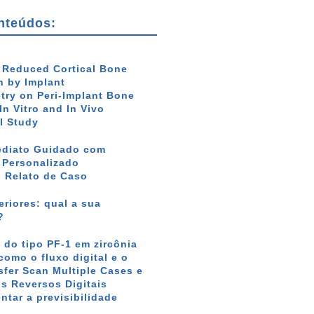
nteúdos:
f Reduced Cortical Bone
 by Implant
ry on Peri-Implant Bone
In Vitro and In Vivo
l Study
ediato Guidado com
r Personalizado
: Relato de Caso
riores: qual a sua
?
 do tipo PF-1 em zircônia
como o fluxo digital e o
sfer Scan Multiple Cases e
s Reversos Digitais
tar a previsibilidade