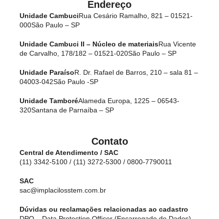
Endereço
Unidade Cambuci
Rua Cesário Ramalho, 821 – 01521-
000
São Paulo – SP
Unidade Cambuci II – Núcleo de materiais
Rua Vicente
de Carvalho, 178/182 – 01521-020
São Paulo – SP
Unidade Paraíso
R. Dr. Rafael de Barros, 210 – sala 81 –
04003-042
São Paulo -SP
Unidade Tamboré
Alameda Europa, 1225 – 06543-
320
Santana de Parnaíba – SP
Contato
Central de Atendimento / SAC
(11) 3342-5100 / (11) 3272-5300 / 0800-7790011
SAC
sac@implacilosstem.com.br
Dúvidas ou reclamações relacionadas ao cadastro
DPO – Data Protection Officer (Encarregado de Dados)