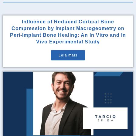
Influence of Reduced Cortical Bone
Compression by Implant Macrogeometry on
Peri-Implant Bone Healing: An In Vitro and In
Vivo Experimental Study
Leia mais