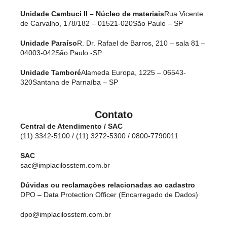
Unidade Cambuci II – Núcleo de materiais
Rua Vicente
de Carvalho, 178/182 – 01521-020
São Paulo – SP
Unidade Paraíso
R. Dr. Rafael de Barros, 210 – sala 81 –
04003-042
São Paulo -SP
Unidade Tamboré
Alameda Europa, 1225 – 06543-
320
Santana de Parnaíba – SP
Contato
Central de Atendimento / SAC
(11) 3342-5100 / (11) 3272-5300 / 0800-7790011
SAC
sac@implacilosstem.com.br
Dúvidas ou reclamações relacionadas ao cadastro
DPO – Data Protection Officer (Encarregado de Dados)
dpo@implacilosstem.com.br