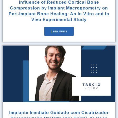
Influence of Reduced Cortical Bone
Compression by Implant Macrogeometry on
Peri-Implant Bone Healing: An In Vitro and In
Vivo Experimental Study
Leia mais
Implante Imediato Guidado com Cicatrizador