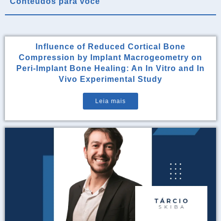
Conteúdos para você
Influence of Reduced Cortical Bone
Compression by Implant Macrogeometry on
Peri-Implant Bone Healing: An In Vitro and In
Vivo Experimental Study
Leia mais