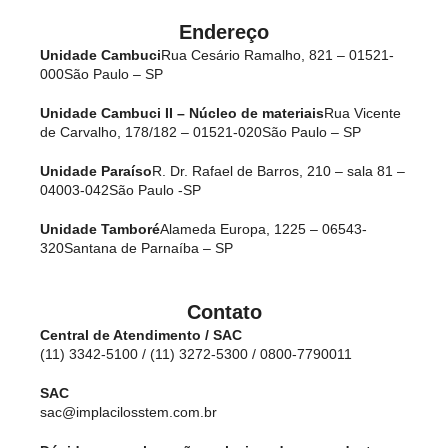
Endereço
Unidade Cambuci
Rua Cesário Ramalho, 821 – 01521-
000
São Paulo – SP
Unidade Cambuci II – Núcleo de materiais
Rua Vicente
de Carvalho, 178/182 – 01521-020
São Paulo – SP
Unidade Paraíso
R. Dr. Rafael de Barros, 210 – sala 81 –
04003-042
São Paulo -SP
Unidade Tamboré
Alameda Europa, 1225 – 06543-
320
Santana de Parnaíba – SP
Contato
Central de Atendimento / SAC
(11) 3342-5100 / (11) 3272-5300 / 0800-7790011
SAC
sac@implacilosstem.com.br