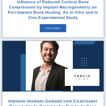
Influence of Reduced Cortical Bone
Compression by Implant Macrogeometry on
Peri-Implant Bone Healing: An In Vitro and In
Vivo Experimental Study
Leia mais
Implante Imediato Guidado com Cicatrizador