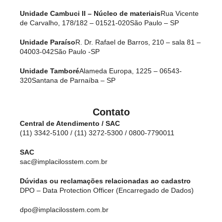
Unidade Cambuci II – Núcleo de materiais
Rua Vicente
de Carvalho, 178/182 – 01521-020
São Paulo – SP
Unidade Paraíso
R. Dr. Rafael de Barros, 210 – sala 81 –
04003-042
São Paulo -SP
Unidade Tamboré
Alameda Europa, 1225 – 06543-
320
Santana de Parnaíba – SP
Contato
Central de Atendimento / SAC
(11) 3342-5100 / (11) 3272-5300 / 0800-7790011
SAC
sac@implacilosstem.com.br
Dúvidas ou reclamações relacionadas ao cadastro
DPO – Data Protection Officer (Encarregado de Dados)
dpo@implacilosstem.com.br