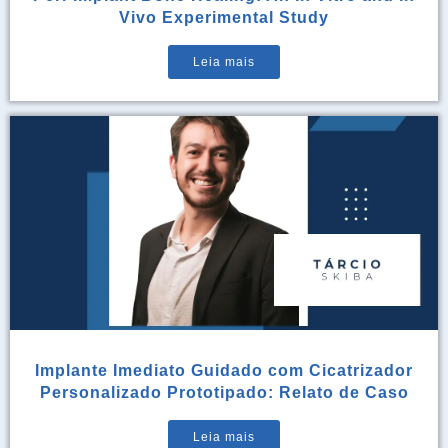
Vivo Experimental Study
Leia mais
Implante Imediato Guidado com Cicatrizador
Personalizado Prototipado: Relato de Caso
Leia mais