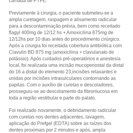
camada de PTFE.
Previamente à cirurgia, o paciente submeteu-se a
ampla curetagem, raspagem e alisamento radicular
para a descontaminação prévia, bem como receitado
flagyl 400mg de 12/12 hs + Amoxicilina 875mg de
12/12hs por 10 dias antes do procedimento cirúrgico.
Após a cirurgia foi receitada cobertura antibiótica com
Clavulin BD 875 mg (amoxicilina + clavulanato de
potássio). Após cuidados pré-operatórios e anestesia
local, foi realizada uma incisão mucoperiostal da distal
do 16 a distal do elemento 23,incisões relaxantes e
unidas por incisões intrasulculares contornando as
papilas. Com o auxílio de curetas e descoladores,
prosseguiu-se ao descolamento da fibromucosa em
toda a região vestibular e parte do palato.
Foi realizado novamente, o debridamento radicular
com curetas nos dentes adjacentes, lavagem,
aplicação do Prefgel (EDTA) sobre as raízes dos
dentes proximais por 2 minutos e após, ampla