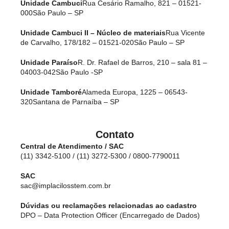
Unidade Cambuci
Rua Cesário Ramalho, 821 – 01521-
000
São Paulo – SP
Unidade Cambuci II – Núcleo de materiais
Rua Vicente
de Carvalho, 178/182 – 01521-020
São Paulo – SP
Unidade Paraíso
R. Dr. Rafael de Barros, 210 – sala 81 –
04003-042
São Paulo -SP
Unidade Tamboré
Alameda Europa, 1225 – 06543-
320
Santana de Parnaíba – SP
Contato
Central de Atendimento / SAC
(11) 3342-5100 / (11) 3272-5300 / 0800-7790011
SAC
sac@implacilosstem.com.br
Dúvidas ou reclamações relacionadas ao cadastro
DPO – Data Protection Officer (Encarregado de Dados)