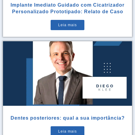
Implante Imediato Guidado com Cicatrizador
Personalizado Prototipado: Relato de Caso
Leia mais
Dentes posteriores: qual a sua importância?
Leia mais