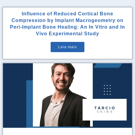
Influence of Reduced Cortical Bone
Compression by Implant Macrogeometry on
Peri-Implant Bone Healing: An In Vitro and In
Vivo Experimental Study
Leia mais