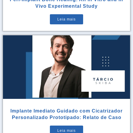
Vivo Experimental Study
Leia mais
Implante Imediato Guidado com Cicatrizador
Personalizado Prototipado: Relato de Caso
Leia mais