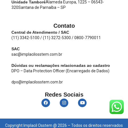
Unidade Tamboré
Alameda Europa, 1225 – 06543-
320
Santana de Parnaíba – SP
Contato
Central de Atendimento / SAC
(11) 3342-5100 / (11) 3272-5300 / 0800-7790011
SAC
sac@implacilosstem.com.br
Dúvidas ou reclamações relacionadas ao cadastro
DPO – Data Protection Officer (Encarregado de Dados)
dpo@implacilosstem.com.br
Redes Sociais
Copyright Implacil Osstem @ 2026 – Todos os direitos reservados