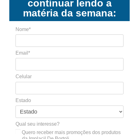
continuar lendo a
matéria da semana:
Nome*
Email*
Celular
Estado
Qual seu interesse?
Quero receber mais promoções dos produtos
da Implacil De Bortoli