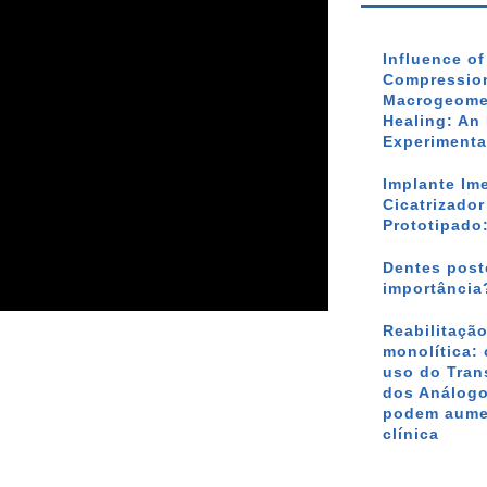
Influence o
Compression
Macrogeomet
Healing: An 
Experimenta
Implante Im
Cicatrizado
Prototipado
Dentes poste
importância
Reabilitação
monolítica: 
uso do Tran
dos Análogo
podem aumen
clínica