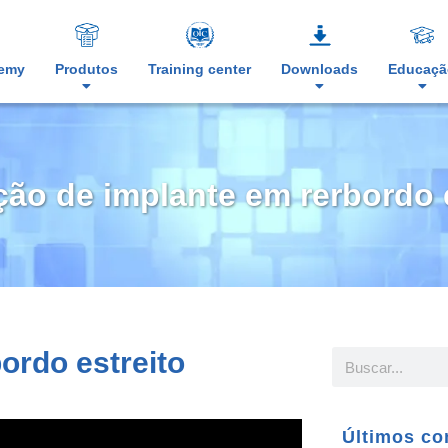
demy
Produtos
Training center
Downloads
Educaçã
ção de implante em rerbordo 
ordo estreito
Últimos co