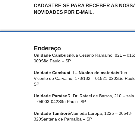
CADASTRE-SE PARA RECEBER AS NOSS
NOVIDADES POR E-MAIL.
Endereço
Unidade Cambuci
Rua Cesário Ramalho, 821 – 015
000
São Paulo – SP
Unidade Cambuci II – Núcleo de materiais
Rua
Vicente de Carvalho, 178/182 – 01521-020
São Paulo
SP
Unidade Paraíso
R. Dr. Rafael de Barros, 210 – sala
– 04003-042
São Paulo -SP
Unidade Tamboré
Alameda Europa, 1225 – 06543-
320
Santana de Parnaíba – SP