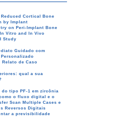
f Reduced Cortical Bone
 by Implant
ry on Peri-Implant Bone
In Vitro and In Vivo
l Study
ediato Guidado com
r Personalizado
: Relato de Caso
riores: qual a sua
?
 do tipo PF-1 em zircônia
como o fluxo digital e o
sfer Scan Multiple Cases e
s Reversos Digitais
tar a previsibilidade