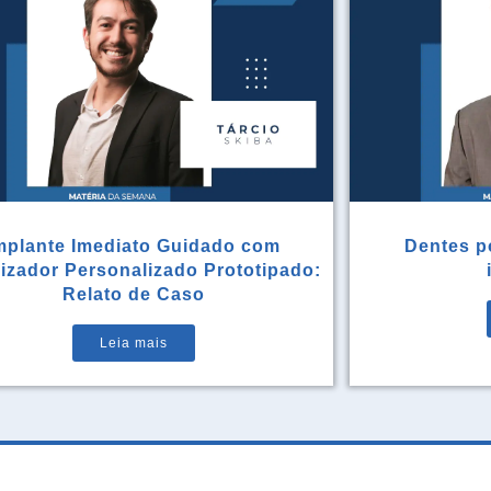
mplante Imediato Guidado com
Dentes po
rizador Personalizado Prototipado:
Relato de Caso
Leia mais