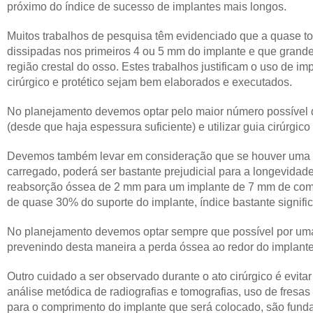
próximo do índice de sucesso de implantes mais longos.
Muitos trabalhos de pesquisa têm evidenciado que a quase to
dissipadas nos primeiros 4 ou 5 mm do implante e que grande
região crestal do osso. Estes trabalhos justificam o uso de i
cirúrgico e protético sejam bem elaborados e executados.
No planejamento devemos optar pelo maior número possível d
(desde que haja espessura suficiente) e utilizar guia cirúrgic
Devemos também levar em consideração que se houver uma p
carregado, poderá ser bastante prejudicial para a longevidad
reabsorção óssea de 2 mm para um implante de 7 mm de comp
de quase 30% do suporte do implante, índice bastante signific
No planejamento devemos optar sempre que possível por uma 
prevenindo desta maneira a perda óssea ao redor do implante
Outro cuidado a ser observado durante o ato cirúrgico é evitar
análise metódica de radiografias e tomografias, uso de fresas 
para o comprimento do implante que será colocado, são fund