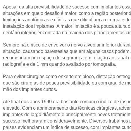
Apesar da alta previsibilidade de sucesso com implantes oss
situações em que o desafio é maior; como a região posterior 
limitações anatômicas e clínicas que dificultam a cirurgia e 
instalação dos implantes. A maior limitação é a pouca altura ó
dentário inferior, encontrada na maioria dos planejamentos cir
Sempre há o risco de envolver o nervo alveolar inferior duran
situação, causando parestesias que em alguns casos podem se
recomendam um espaço de segurança em relação ao canal m
radiografia e de 1 mm quando avaliado por tomografia.
Para evitar cirurgias como enxerto em bloco, distração osteogên
que são cirurgias de pouca previsibilidade ou com grau de m
mão dos implantes curtos.
Até final dos anos 1990 era bastante comum o índice de insu
elevado. Com o aprimoramento das técnicas cirúrgicas, adven
implantes de largo diâmetro e principalmente novos tratamentos
sucesso melhoraram consideravelmente. Diversos trabalhos p
países evidenciam um índice de sucesso, com implantes curto