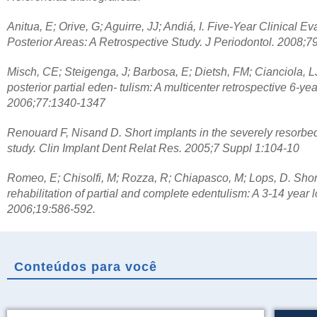
Anitua, E; Orive, G; Aguirre, JJ; Andiá, I. Five-Year Clinical E
Posterior Areas: A Retrospective Study. J Periodontol. 2008;7
Misch, CE; Steigenga, J; Barbosa, E; Dietsh, FM; Cianciola, LJ
posterior partial eden- tulism: A multicenter retrospective 6-ye
2006;77:1340-1347
Renouard F, Nisand D. Short implants in the severely resorbed 
study. Clin Implant Dent Relat Res. 2005;7 Suppl 1:104-10
Romeo, E; Chisolfi, M; Rozza, R; Chiapasco, M; Lops, D. Shor
rehabilitation of partial and complete edentulism: A 3-14 year 
2006;19:586-592.
Conteúdos para você