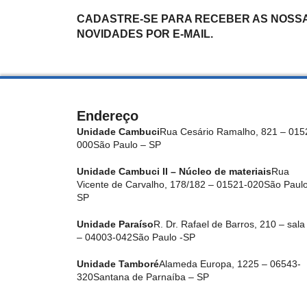
CADASTRE-SE PARA RECEBER AS NOSS
NOVIDADES POR E-MAIL.
Endereço
Unidade Cambuci
Rua Cesário Ramalho, 821 – 015
000
São Paulo – SP
Unidade Cambuci II – Núcleo de materiais
Rua
Vicente de Carvalho, 178/182 – 01521-020
São Paulo
SP
Unidade Paraíso
R. Dr. Rafael de Barros, 210 – sala
– 04003-042
São Paulo -SP
Unidade Tamboré
Alameda Europa, 1225 – 06543-
320
Santana de Parnaíba – SP