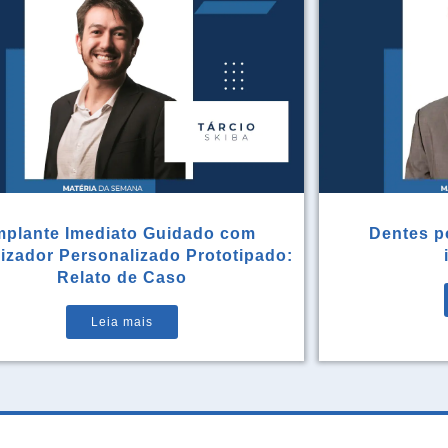
mplante Imediato Guidado com
Dentes po
rizador Personalizado Prototipado:
Relato de Caso
Leia mais