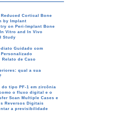
f Reduced Cortical Bone
 by Implant
ry on Peri-Implant Bone
In Vitro and In Vivo
l Study
ediato Guidado com
r Personalizado
: Relato de Caso
riores: qual a sua
?
 do tipo PF-1 em zircônia
como o fluxo digital e o
sfer Scan Multiple Cases e
s Reversos Digitais
tar a previsibilidade