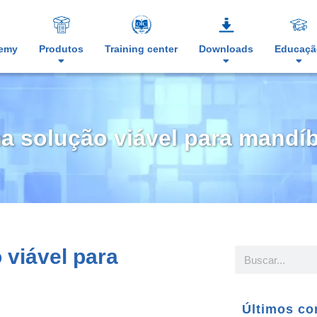
demy
Produtos
Training center
Downloads
Educaçã
a solução viável para mandíbu
 viável para
Últimos co