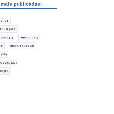
 mais publicadas:
CO
(78)
SELHO
(428)
CIAIS
(7)
IMPLACIL
(1)
(9)
INSTA TALKS
(3)
L
(20)
LOVERS
(27)
OS
(80)