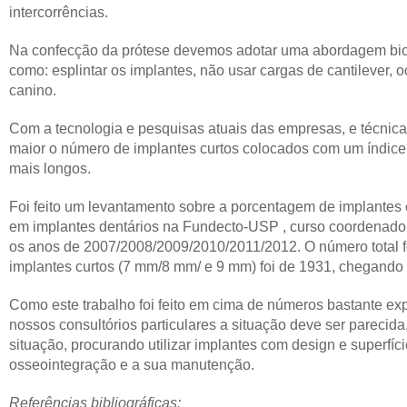
intercorrências.
Na confecção da prótese devemos adotar uma abordagem biom
como: esplintar os implantes, não usar cargas de cantilever,
canino.
Com a tecnologia e pesquisas atuais das empresas, e técnica
maior o número de implantes curtos colocados com um índice
mais longos.
Foi feito um levantamento sobre a porcentagem de implantes c
em implantes dentários na Fundecto-USP , curso coordenado pel
os anos de 2007/2008/2009/2010/2011/2012. O número total f
implantes curtos (7 mm/8 mm/ e 9 mm) foi de 1931, chegand
Como este trabalho foi feito em cima de números bastante exp
nossos consultórios particulares a situação deve ser parecida
situação, procurando utilizar implantes com design e superfí
osseointegração e a sua manutenção.
Referências bibliográficas: