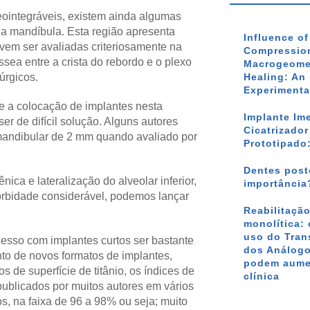
eointegráveis, existem ainda algumas
da mandíbula. Esta região apresenta
Influence o
devem ser avaliadas criteriosamente na
Compression
ssea entre a crista do rebordo e o plexo
Macrogeomet
úrgicos.
Healing: An 
Experimenta
te a colocação de implantes nesta
Implante Im
r de difícil solução. Alguns autores
Cicatrizado
andibular de 2 mm quando avaliado por
Prototipado
Dentes poste
ica e lateralização do alveolar inferior,
importância
orbidade considerável, podemos lançar
Reabilitação
monolítica: 
uso do Tran
cesso com implantes curtos ser bastante
dos Análogo
to de novos formatos de implantes,
podem aumen
 de superfície de titânio, os índices de
clínica
ublicados por muitos autores em vários
s, na faixa de 96 a 98% ou seja; muito