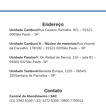
Endereço
Unidade Cambuci
Rua Cesário Ramalho, 821 – 01521-
000
São Paulo – SP
Unidade Cambuci II – Núcleo de materiais
Rua Vicente
de Carvalho, 178/182 – 01521-020
São Paulo – SP
Unidade Paraíso
R. Dr. Rafael de Barros, 210 – sala 81 –
04003-042
São Paulo -SP
Unidade Tamboré
Alameda Europa, 1225 – 06543-
320
Santana de Parnaíba – SP
Contato
Central de Atendimento / SAC
(11) 3342-5100 / (11) 3272-5300 / 0800-7790011