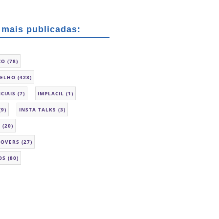
 mais publicadas:
CO
(78)
SELHO
(428)
CIAIS
(7)
IMPLACIL
(1)
(9)
INSTA TALKS
(3)
L
(20)
LOVERS
(27)
OS
(80)