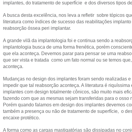
implantes, do tratamento de superfície e dos diversos tipos d
A busca desta excelência, nos leva a refletir sobre tópicos 
literatura como índices de sucesso das reabilitações implant
reabsorção óssea peri implantar.
A grande vilã da implantologia foi e continua sendo a reabsorç
implantologia busca de uma forma frenética, porém conscient
que ela aconteça. Devemos parar para pensar se uma reabsorç
que ser vista e tratada como um fato normal ou se temos que,
aconteça.
Mudanças no design dos implantes foram sendo realizadas e 
impedir que tal reabsorção aconteça. A literatura é riquíssi
implantes com design totalmente cônicos, são muito mais efic
fazendo com que as mesmas sejam transferidas para o osso m
Porém quando falamos em design dos implantes devemos con
também a presença ou não de tratamento de superfície, o des
encaixe protético.
A forma como as cargas mastigatórias são dissipadas no conj