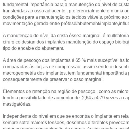
fundamental importância para a manutenção do nível de crist
transferidas ao osso adjacente , preferencialmente em uma o
condições para a manutenção os tecidos viáveis, próximo ao s
movimentação gerada entre prótese/abutement/implante,influ
A manutenção do nível da crista óssea marginal, é multifatoria
cirúrgico,design dos implantes manutenção do espaço biológi
tipo do encaixe do abutement.
A área de pescoço dos implantes é 65 % mais suceptível às 
comparadas às forças de compressão, assim sendo o desenh
macrogeometria dos implantes, tem fundamental importância p
consequentemente de preservar o osso marginal.
Elementos de retenção na região de pescoço , como as micro e
tendo a possibilidade de aumentar de 2,64 a 4,79 vezes a cap
mastigatórias.
Independente do nível em que se encontra o implante em relaç
sempre sofre maiores tensões, desenhos diferentes provoca
maior ou menor concentração de cargas. Assim sendo a esco