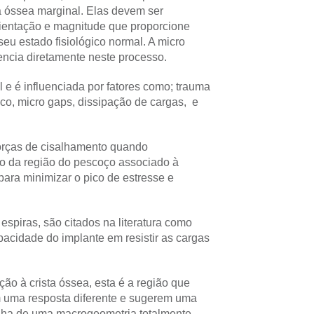
a óssea marginal. Elas devem ser
rientação e magnitude que proporcione
eu estado fisiológico normal. A micro
encia diretamente neste processo.
l e é influenciada por fatores como; trauma
co, micro gaps, dissipação de cargas, e
forças de cisalhamento quando
o da região do pescoço associado à
ara minimizar o pico de estresse e
spiras, são citados na literatura como
acidade do implante em resistir as cargas
ão à crista óssea, esta é a região que
m uma resposta diferente e sugerem uma
lha de uma macrogeometria totalmente