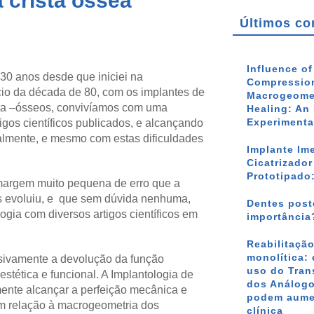
 crista óssea
Últimos co
Influence o
 30 anos desde que iniciei na
Compression
cio da década de 80, com os implantes de
Macrogeomet
usta –ósseos, convivíamos com uma
Healing: An 
Experimenta
igos científicos publicados, e alcançando
almente, e mesmo com estas dificuldades
Implante Im
Cicatrizado
Prototipado
margem muito pequena de erro que a
is evoluiu, e que sem dúvida nenhuma,
Dentes poste
gia com diversos artigos científicos em
importância
Reabilitação
monolítica: 
sivamente a devolução da função
uso do Tran
stética e funcional. A Implantologia de
dos Análogo
ente alcançar a perfeição mecânica e
podem aumen
 em relação à macrogeometria dos
clínica