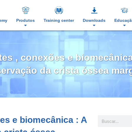
demy
Produtos
Training center
Downloads
Educaçã
es , conexões e biomecânica
ervação da crista óssea marg
es e biomecânica : A