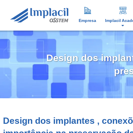
Empresa
Implacil Aca
Design dos implant
pres
Design dos implantes , conexõ