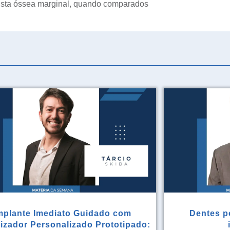
rista óssea marginal, quando comparados
mplante Imediato Guidado com
Dentes po
rizador Personalizado Prototipado: