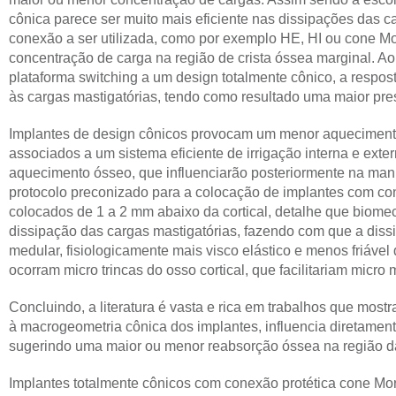
cônica parece ser muito mais eficiente nas dissipações das ca
conexão a ser utilizada, como por exemplo HE, HI ou cone Mo
concentração de carga na região de crista óssea marginal. A
plataforma switching a um design totalmente cônico, a respos
às cargas mastigatórias, tendo como resultado uma maior pre
Implantes de design cônicos provocam um menor aquecimento
associados a um sistema eficiente de irrigação interna e ex
aquecimento ósseo, que influenciarão posteriormente na ma
protocolo preconizado para a colocação de implantes com 
colocados de 1 a 2 mm abaixo da cortical, detalhe que biome
dissipação das cargas mastigatórias, fazendo com que a diss
medular, fisiologicamente mais visco elástico e menos friável
ocorram micro trincas do osso cortical, que facilitariam micro
Concluindo, a literatura é vasta e rica em trabalhos que mo
à macrogeometria cônica dos implantes, influencia diretament
sugerindo uma maior ou menor reabsorção óssea na região da
Implantes totalmente cônicos com conexão protética cone Mo