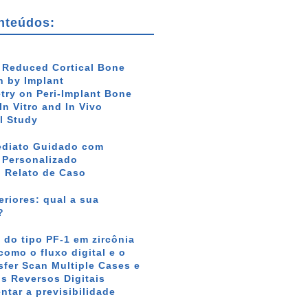
nteúdos:
f Reduced Cortical Bone
 by Implant
ry on Peri-Implant Bone
In Vitro and In Vivo
l Study
ediato Guidado com
r Personalizado
: Relato de Caso
riores: qual a sua
?
 do tipo PF-1 em zircônia
como o fluxo digital e o
sfer Scan Multiple Cases e
s Reversos Digitais
tar a previsibilidade