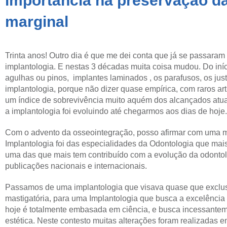
importância na preservação da
marginal
Trinta anos! Outro dia é que me dei conta que já se passaram
implantologia. E nestas 3 décadas muita coisa mudou. Do iní
agulhas ou pinos, implantes laminados , os parafusos, os j
implantologia, porque não dizer quase empírica, com raros art
um índice de sobrevivência muito aquém dos alcançados atu
a implantologia foi evoluindo até chegarmos aos dias de hoje.
Com o advento da osseointegração, posso afirmar com uma 
Implantologia foi das especialidades da Odontologia que ma
uma das que mais tem contribuído com a evolução da odontolo
publicações nacionais e internacionais.
Passamos de uma implantologia que visava quase que exclu
mastigatória, para uma Implantologia que busca a excelência e
hoje é totalmente embasada em ciência, e busca incessantem
estética. Neste contesto muitas alterações foram realizadas