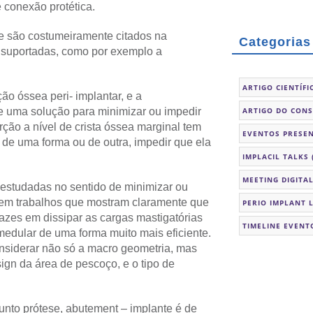
e conexão protética.
que são costumeiramente citados na
Categorias
o suportadas, como por exemplo a
ARTIGO CIENTÍFI
ão óssea peri- implantar, e a
e uma solução para minimizar ou impedir
ARTIGO DO CON
ão a nível de crista óssea marginal tem
EVENTOS PRESEN
 de uma forma ou de outra, impedir que ela
IMPLACIL TALKS
MEETING DIGITA
estudadas no sentido de minimizar ou
ma em trabalhos que mostram claramente que
PERIO IMPLANT 
azes em dissipar as cargas mastigatórias
TIMELINE EVENT
edular de uma forma muito mais eficiente.
siderar não só a macro geometria, mas
ign da área de pescoço, e o tipo de
unto prótese, abutement – implante é de