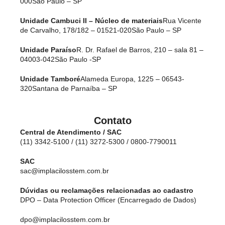
000
São Paulo – SP
Unidade Cambuci II – Núcleo de materiais
Rua Vicente
de Carvalho, 178/182 – 01521-020
São Paulo – SP
Unidade Paraíso
R. Dr. Rafael de Barros, 210 – sala 81 –
04003-042
São Paulo -SP
Unidade Tamboré
Alameda Europa, 1225 – 06543-
320
Santana de Parnaíba – SP
Contato
Central de Atendimento / SAC
(11) 3342-5100 / (11) 3272-5300 / 0800-7790011
SAC
sac@implacilosstem.com.br
Dúvidas ou reclamações relacionadas ao cadastro
DPO – Data Protection Officer (Encarregado de Dados)
dpo@implacilosstem.com.br