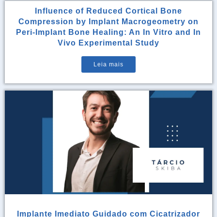
Influence of Reduced Cortical Bone
Compression by Implant Macrogeometry on
Peri-Implant Bone Healing: An In Vitro and In
Vivo Experimental Study
Leia mais
Implante Imediato Guidado com Cicatrizador