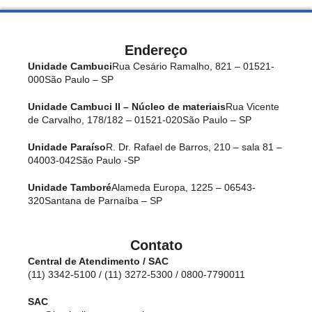
Endereço
Unidade Cambuci
Rua Cesário Ramalho, 821 – 01521-
000
São Paulo – SP
Unidade Cambuci II – Núcleo de materiais
Rua Vicente
de Carvalho, 178/182 – 01521-020
São Paulo – SP
Unidade Paraíso
R. Dr. Rafael de Barros, 210 – sala 81 –
04003-042
São Paulo -SP
Unidade Tamboré
Alameda Europa, 1225 – 06543-
320
Santana de Parnaíba – SP
Contato
Central de Atendimento / SAC
(11) 3342-5100 / (11) 3272-5300 / 0800-7790011
SAC