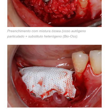
Preenchimento com mistura óssea (osso autógeno
particulado + substituto heterógeno (Bio-Oss).