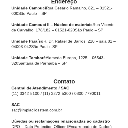
Endereço
Unidade Cambuci
Rua Cesário Ramalho, 821 – 01521-
000
São Paulo – SP
Unidade Cambuci II – Núcleo de materiais
Rua Vicente
de Carvalho, 178/182 – 01521-020
São Paulo – SP
Unidade Paraíso
R. Dr. Rafael de Barros, 210 – sala 81 –
04003-042
São Paulo -SP
Unidade Tamboré
Alameda Europa, 1225 – 06543-
320
Santana de Parnaíba – SP
Contato
Central de Atendimento / SAC
(11) 3342-5100 / (11) 3272-5300 / 0800-7790011
SAC
sac@implacilosstem.com.br
Dúvidas ou reclamações relacionadas ao cadastro
DPO – Data Protection Officer (Encarregado de Dados)