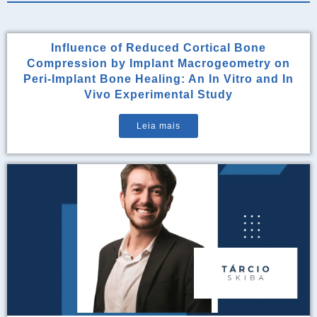
Influence of Reduced Cortical Bone
Compression by Implant Macrogeometry on
Peri-Implant Bone Healing: An In Vitro and In
Vivo Experimental Study
Leia mais