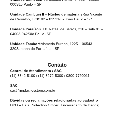
000
São Paulo – SP
Unidade Cambuci II – Núcleo de materiais
Rua Vicente
de Carvalho, 178/182 – 01521-020
São Paulo – SP
Unidade Paraíso
R. Dr. Rafael de Barros, 210 – sala 81 –
04003-042
São Paulo -SP
Unidade Tamboré
Alameda Europa, 1225 – 06543-
320
Santana de Parnaíba – SP
Contato
Central de Atendimento / SAC
(11) 3342-5100 / (11) 3272-5300 / 0800-7790011
SAC
sac@implacilosstem.com.br
Dúvidas ou reclamações relacionadas ao cadastro
DPO – Data Protection Officer (Encarregado de Dados)